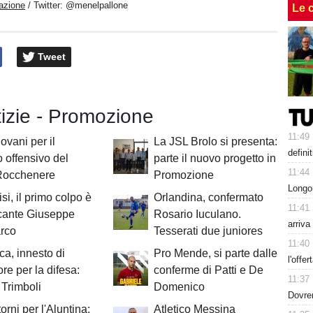
azione
/ Twitter:
@menelpallone
Le 
Tweet
tizie - Promozione
11:49
ovani per il
La JSL Brolo si presenta:
defini
o offensivo del
parte il nuovo progetto in
11:44
Rocchenere
Promozione
Longo
si, il primo colpo è
Orlandina, confermato
11:41
ccante Giuseppe
Rosario Iuculano.
arriva
rco
Tesserati due juniores
11:40
ica, innesto di
Pro Mende, si parte dalle
l'offer
re per la difesa:
conferme di Patti e De
11:37
Trimboli
Domenico
Dovre
orni per l'Aluntina:
Atletico Messina