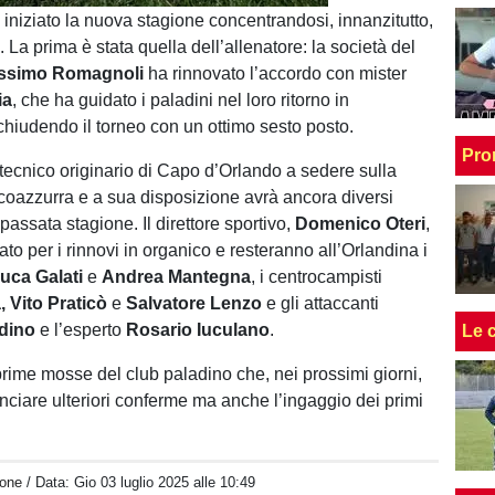
100.00%
iniziato la nuova stagione concentrandosi, innanzitutto,
 La prima è stata quella dell’allenatore: la società del
ssimo Romagnoli
ha rinnovato l’accordo con mister
ia
, che ha guidato i paladini nel loro ritorno in
 chiudendo il torneo con un ottimo sesto posto.
Pro
 tecnico originario di Capo d’Orlando a sedere sulla
oazzurra e a sua disposizione avrà ancora diversi
passata stagione. Il direttore sportivo,
Domenico Oteri
,
orato per i rinnovi in organico e resteranno all’Orlandina i
luca Galati
e
Andrea
Mantegna
, i centrocampisti
, Vito Praticò
e
Salvatore Lenzo
e gli attaccanti
ndino
e l’esperto
Rosario
Iuculano
.
Le 
 prime mosse del club paladino che, nei prossimi giorni,
ciare ulteriori conferme ma anche l’ingaggio dei primi
one
/ Data:
Gio 03 luglio 2025 alle 10:49