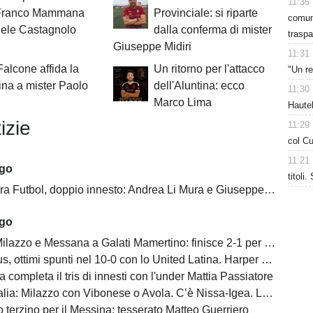
11:35
Franco Mammana
Provinciale: si riparte
comuni
iele Castagnolo
dalla conferma di mister
traspa
Giuseppe Midiri
11:31
 Falcone affida la
Un ritorno per l'attacco
"Un re
na a mister Paolo
dell'Aluntina: ecco
11:30
Marco Lima
Hautek
izie
11:29
col Cu
11:21
ago
titoli
 Futbol, doppio innesto: Andrea Li Mura e Giuseppe Tomasello
ago
ilazzo e Messana a Galati Mamertino: finisce 2-1 per i rossoblù
s, ottimi spunti nel 10-0 con lo United Latina. Harper scatenato
a completa il tris di innesti con l'under Mattia Passiatore
a: Milazzo con Vibonese o Avola. C’è Nissa-Igea. Lunedì i calendari
 terzino per il Messina: tesserato Matteo Guerriero