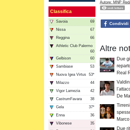
Autore: MNP Red
vedi letture
Classifica
Savoia
69
Condividi
Nissa
67
Reggina
66
Athletic Club Palermo
Altre no
60
Gelbison
60
Due gi
repart
Sambiase
53
Real 
Nuova Igea Virtus
53*
Valdini
Milazzo
44
l'atta
Vigor Lamezia
42
De Ma
CastrumFavara
38
Tirren
Gela
37*
spesso
Enna
36
Marco 
Vibonese
35
Due rit