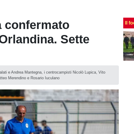
a confermato
Il f
'Orlandina. Sette
alati e Andrea Mantegna, i centrocampisti Nicolò Lupica, Vito
atteo Merendino e Rosario Iuculano