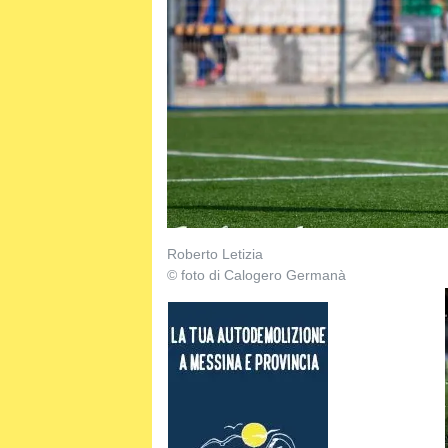
Roberto Letizia
© foto di Calogero Germanà