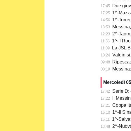
Due giov
17:45
1^-Mazzar
17:25
1^-Torre
14:56
Messina,
13:53
2^-Taormi
12:23
1^-Il Roc
11:56
La JSL Br
11:09
Valdinisi
10:24
Ripescaggi
09:48
Messina: a
00:19
Mercoledì 0
Serie D: 
17:42
Il Messi
17:22
Coppa It
17:21
1^-Il Sina
16:10
1^-Salvat
15:11
2^-Nuovo 
13:48