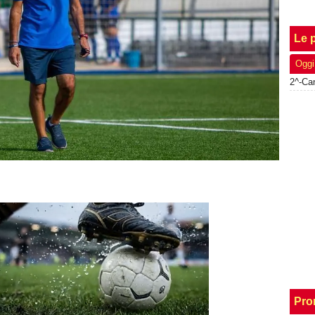
Le p
Oggi
Pro
Unmute
Loaded
: