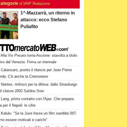
categorie
di MNP Redazione
1^-Mazzarrà, un ritorno in
attacco: ecco Stefano
Puliafito
Alla Vis Pesaro torna Ascione: stavolta a titolo
tivo dal Venezia. Firma un triennale
Catanzaro, pronto il rilancio per Jean Pierre
nda. C'è anche la Cremonese
Nantes, rinforzo per la difesa: dallo Strasburgo
 il classe 2002 Saïdou Sow
Lang, primo contatto con l'Ajax. Che prepara
ta per il Napoli: le cifre
Kalulu: "Se la Juve fosse un film sarebbe 007.
mo essere motivati e carichi"