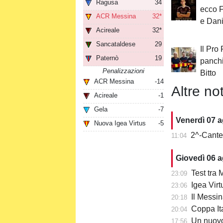
Ragusa
34
ecco 
ACR Messina
32*
e Dan
Acireale
32*
Sancataldese
29
Il Pro
Paternò
19
panchi
Penalizzazioni
Bitto
ACR Messina
-14
Altre not
Acireale
-1
Gela
-7
Venerdì 07 
Nuova Igea Virtus
-5
2^-Cantera
11:04
Giovedì 06 
Test tra M
23:09
Igea Virtu
23:06
Il Messin
20:18
Coppa Itali
20:04
Un nuovo
17:56