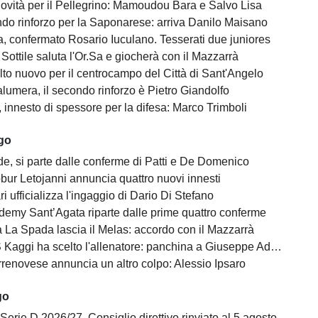
ovità per il Pellegrino: Mamoudou Bara e Salvo Lisa
do rinforzo per la Saponarese: arriva Danilo Maisano
, confermato Rosario Iuculano. Tesserati due juniores
Sottile saluta l'Or.Sa e giocherà con il Mazzarrà
lto nuovo per il centrocampo del Città di Sant'Angelo
lumera, il secondo rinforzo è Pietro Giandolfo
, innesto di spessore per la difesa: Marco Trimboli
ago
e, si parte dalle conferme di Patti e De Domenico
bur Letojanni annuncia quattro nuovi innesti
ari ufficializza l'ingaggio di Dario Di Stefano
demy Sant’Agata riparte dalle prime quattro conferme
 La Spada lascia il Melas: accordo con il Mazzarrà
Kaggi ha scelto l'allenatore: panchina a Giuseppe Adornetto
rrenovese annuncia un altro colpo: Alessio Ipsaro
go
Serie D 2026/27, Consiglio direttivo rinviato al 5 agosto