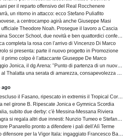
ani per il reparto offensivo del Real Rocchenere
rà, un ritorno in attacco: ecco Stefano Puliafito
novese, a centrocampo agirà anche Giuseppe Masi
 ufficiale Theodore Noah. Prosegue il lavoro a Cascia
na Soccer School, due novità e ben quattordici conferme
ca completa la rosa con l'arrivo di Vincenzo Di Marco
olo si presenta: parte il nuovo progetto in Promozione
, il primo colpo è l'attaccante Giuseppe De Marco
o Jonica, il dg Arena: "Punto di partenza di un nuovo percorso"
l Thalatta una serata di amarezza, consapevolezza e speranza
5 ago
escluso il Fasano, ripescato in extremis il Tropical Coriano
na nel girone B. Ripescate Jonica e Gymnica Scordia
alia, subito due derby: c'è Messina-Messana Riviera
gra si regala altri due innesti: Nunzio Tumeo e Stefano Calà
ore Panarello pronto a difendere i pali dell'Alì Terme
difensore per la Vigor Itala: ingaggiato Francesco Barbera