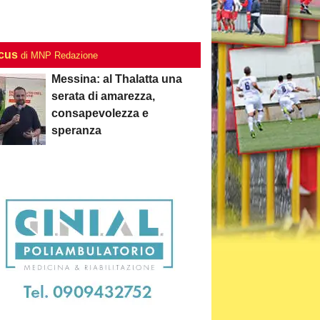
ocus
di MNP Redazione
Messina: al Thalatta una
serata di amarezza,
consapevolezza e
speranza