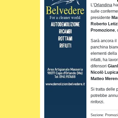
L’
Orlandina
ha 
sulle conferme.
presidente
Ma
Roberto Letiz
Promozione
,
Sarà ancora il
panchina bianc
elementi della 
infatti, ha lav
difensori
Gian
Nicolò Lupica
Matteo Mere
Si tratta delle
potrebbe annun
rinforzi.
Sezione:
Promozi