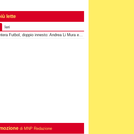
iù lette
Ieri
2^-Cantera Futbol, doppio innesto: Andrea Li Mura e Giuseppe Tomasello
mozione
di MNP Redazione