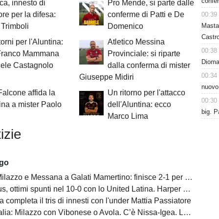
confer
ica, innesto di
Pro Mende, si parte dalle
re per la difesa:
conferme di Patti e De
00:39
Masta
Trimboli
Domenico
Castro
orni per l'Aluntina:
Atletico Messina
00:38
Franco Mammana
Provinciale: si riparte
Dioman
iele Castagnolo
dalla conferma di mister
00:34
Giuseppe Midiri
nuovo
 Falcone affida la
Un ritorno per l'attacco
00:30
na a mister Paolo
dell'Aluntina: ecco
big. P
Marco Lima
izie
ago
ilazzo e Messana a Galati Mamertino: finisce 2-1 per i rossoblù
s, ottimi spunti nel 10-0 con lo United Latina. Harper scatenato
a completa il tris di innesti con l'under Mattia Passiatore
a: Milazzo con Vibonese o Avola. C’è Nissa-Igea. Lunedì i calendari