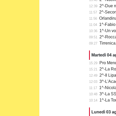
2^-Due n
12:39
2^-Secon
11:57
Orlandina
11:56
1^-Fabio 
11:04
1^-Un vo
10:36
2^-Rocca
09:51
Tirrenica
09:27
Martedì 04 
Pro Mend
15:29
2^-La Ro
15:21
2^-Il Lip
12:49
3^-L'Aca
12:03
1^-Nicola
11:17
3^-La SS 
10:48
1^-La To
10:14
Lunedì 03 a