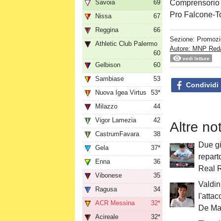
Savoia
69
Comprensorio 
Pro Falcone-T
Nissa
67
Reggina
66
Sezione:
Promozi
Athletic Club Palermo
Autore: MNP Red
60
vedi letture
Gelbison
60
Sambiase
53
Condividi
Nuova Igea Virtus
53*
Milazzo
44
Vigor Lamezia
42
Altre no
CastrumFavara
38
Due gi
Gela
37*
repart
Enna
36
Real 
Vibonese
35
Valdini
Ragusa
34
l'atta
ACR Messina
32*
De Ma
Acireale
32*