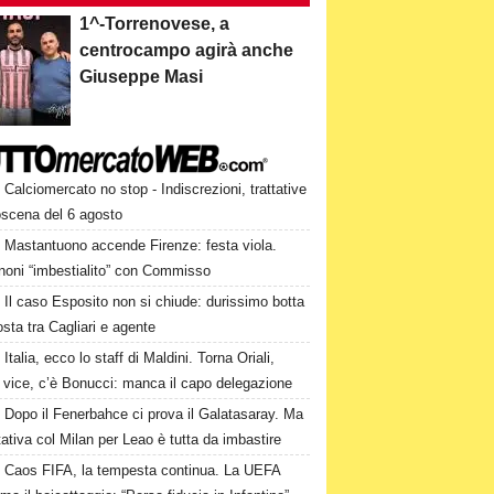
1^-Torrenovese, a
centrocampo agirà anche
Giuseppe Masi
Calciomercato no stop - Indiscrezioni, trattative
oscena del 6 agosto
Mastantuono accende Firenze: festa viola.
noni “imbestialito” con Commisso
Il caso Esposito non si chiude: durissimo botta
osta tra Cagliari e agente
Italia, ecco lo staff di Maldini. Torna Oriali,
i vice, c’è Bonucci: manca il capo delegazione
Dopo il Fenerbahce ci prova il Galatasaray. Ma
ttativa col Milan per Leao è tutta da imbastire
Caos FIFA, la tempesta continua. La UEFA