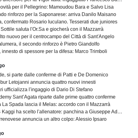
ovità per il Pellegrino: Mamoudou Bara e Salvo Lisa
do rinforzo per la Saponarese: arriva Danilo Maisano
, confermato Rosario Iuculano. Tesserati due juniores
Sottile saluta l'Or.Sa e giocherà con il Mazzarrà
lto nuovo per il centrocampo del Città di Sant'Angelo
lumera, il secondo rinforzo è Pietro Giandolfo
, innesto di spessore per la difesa: Marco Trimboli
ago
e, si parte dalle conferme di Patti e De Domenico
bur Letojanni annuncia quattro nuovi innesti
ari ufficializza l'ingaggio di Dario Di Stefano
demy Sant’Agata riparte dalle prime quattro conferme
 La Spada lascia il Melas: accordo con il Mazzarrà
Kaggi ha scelto l'allenatore: panchina a Giuseppe Adornetto
rrenovese annuncia un altro colpo: Alessio Ipsaro
go