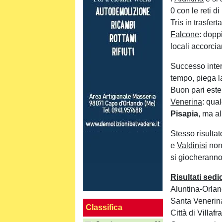
0 con le reti di
Tris in trasfer
Falcone
: dopp
locali accorci
Successo inter
tempo, piega 
Buon pari este
Venerina
: qua
Pisapia
, ma al
Stesso risultat
e
Valdinisi
non 
si giocheranno
Risultati sedi
Aluntina-Orla
Santa Venerin
Classifica
Città di Villaf