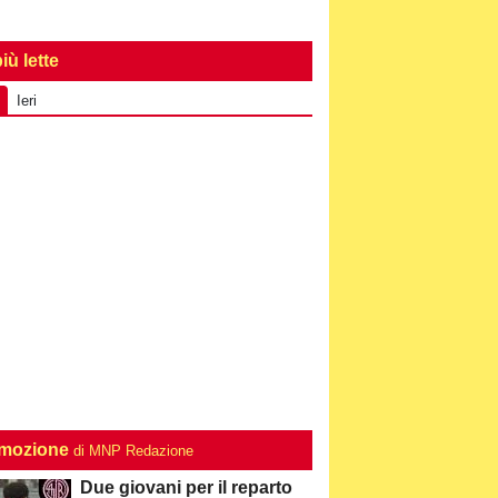
iù lette
Ieri
mozione
di MNP Redazione
Due giovani per il reparto