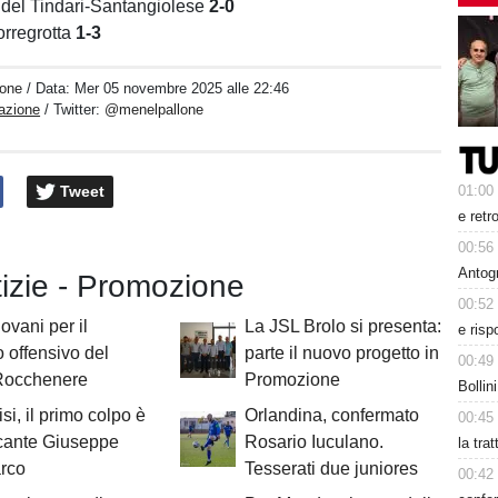
del Tindari-Santangiolese
2-0
orregrotta
1-3
one
/ Data:
Mer 05 novembre 2025 alle 22:46
azione
/ Twitter:
@menelpallone
Tweet
01:00
e retr
00:56
Antog
tizie - Promozione
00:52
ovani per il
La JSL Brolo si presenta:
e risp
o offensivo del
parte il nuovo progetto in
00:49
Rocchenere
Promozione
Bollin
si, il primo colpo è
Orlandina, confermato
00:45
ccante Giuseppe
Rosario Iuculano.
la tra
rco
Tesserati due juniores
00:42