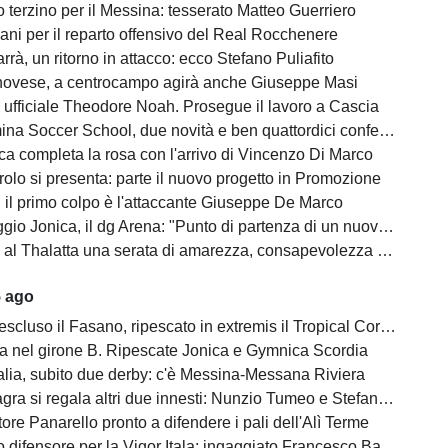
 terzino per il Messina: tesserato Matteo Guerriero
ani per il reparto offensivo del Real Rocchenere
rà, un ritorno in attacco: ecco Stefano Puliafito
novese, a centrocampo agirà anche Giuseppe Masi
 ufficiale Theodore Noah. Prosegue il lavoro a Cascia
na Soccer School, due novità e ben quattordici conferme
ca completa la rosa con l'arrivo di Vincenzo Di Marco
olo si presenta: parte il nuovo progetto in Promozione
, il primo colpo è l'attaccante Giuseppe De Marco
o Jonica, il dg Arena: "Punto di partenza di un nuovo percorso"
l Thalatta una serata di amarezza, consapevolezza e speranza
5 ago
escluso il Fasano, ripescato in extremis il Tropical Coriano
na nel girone B. Ripescate Jonica e Gymnica Scordia
alia, subito due derby: c'è Messina-Messana Riviera
gra si regala altri due innesti: Nunzio Tumeo e Stefano Calà
ore Panarello pronto a difendere i pali dell'Alì Terme
difensore per la Vigor Itala: ingaggiato Francesco Barbera