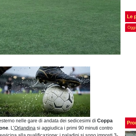
Le p
Oggi
Unmute
Loaded
:
100.00%
sterno nelle gare di andata dei sedicesimi di
Coppa
Pro
ione
. L
’Orlandina
si aggiudica i primi 90 minuti contro
avvicina alla qualificazione: i paladini si sono imposti 3-