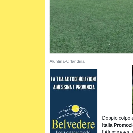
Aluntina-Orlandina
Doppio colpo e
Italia Promoz
l’
Aluntina
e si 