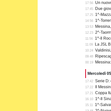
Un nuovo
17:56
Due giov
17:45
1^-Mazzar
17:25
1^-Torre
14:56
Messina,
13:53
2^-Taormi
12:23
1^-Il Roc
11:56
La JSL Br
11:09
Valdinisi
10:24
Ripescaggi
09:48
Messina: a
00:19
Mercoledì 0
Serie D: 
17:42
Il Messi
17:22
Coppa It
17:21
1^-Il Sina
16:10
1^-Salvat
15:11
2^-Nuovo 
13:48