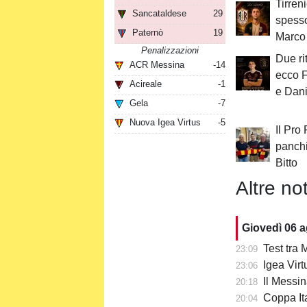
Tirren
Sancataldese
29
spesso
Paternò
19
Marco 
Penalizzazioni
Due rit
ACR Messina
-14
ecco 
Acireale
-1
e Dan
Gela
-7
Nuova Igea Virtus
-5
Il Pro
panchi
Bitto
Altre not
Giovedì 06 
Test tra M
23:09
Igea Virtu
23:06
Il Messin
20:18
Coppa Itali
20:04