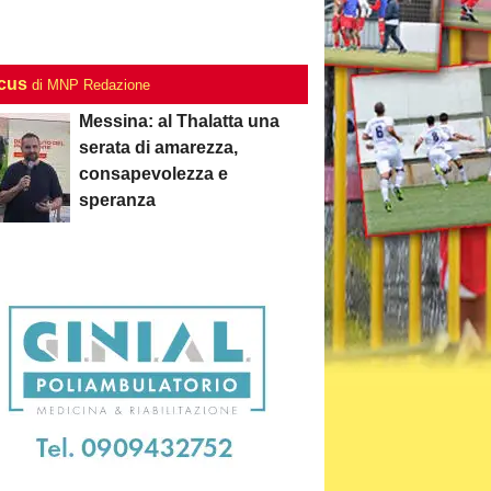
ocus
di MNP Redazione
Messina: al Thalatta una
serata di amarezza,
consapevolezza e
speranza