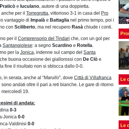
Praticò
e
Iuculano
, autore di una doppietta.
ta anche per il
Torregrotta
, vittorioso 3-1 in casa del
Pro
io vantaggio di
Impalà
e
Battaglia
nel primo tempo, poi i
ano con
Sciliberto
, ma nel recupero
Rasà
chiude i conti.
Pro
no per il
Comprensorio del Tindari
che, con un gol per
la
Santangiolese
: a segno
Scardino
e
Rotella
.
rno per la
Jonica
, indenne sul campo del
Santa
lche buona occasione dei giallorossi con
De Clò
e
la fine il risultato non si sblocca dallo 0-0.
o, in serata, anche al “
Marullo
”, dove
Città di Villafranca
Le 
sono andati oltre il pari a reti bianche. Le gare di ritorno
 mercoledì 19.
cesimi di andata:
ndina
0-3
a-Jonica
0-0
ranca-Valdinisi
0-0
Le 