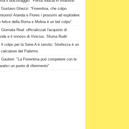
ma il boicottaggio: “Persa fiducia in Infantino”
Gustavo Ghezzi: “Fiorentina, che colpo
ntuono! Aranda e Flores i prossimi ad esplodere.
 felice della Roma e Molina è un bel colpo”
Giornata Real: ufficializzati l'acquisto di
de e il rinnovo di Vinicius. Sfuma Rodri
Il colpo per la Serie A è servito: Strefezza è un
 calciatore del Palermo
Gautieri: "La Fiorentina può competere con le
aratici un punto di riferimento"