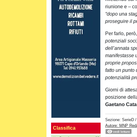
riunione e – c
“dopo una stag
proseguire il 
Per farlo, però,
potenziali soc
dell’annata sp
manifestasse u
proprie propost
fatto un punto 
potenzialità p
Giorni di attes
posizione della
Gaetano Cat
Sezione:
SerieD
Autore: MNP Red
Classifica
vedi letture