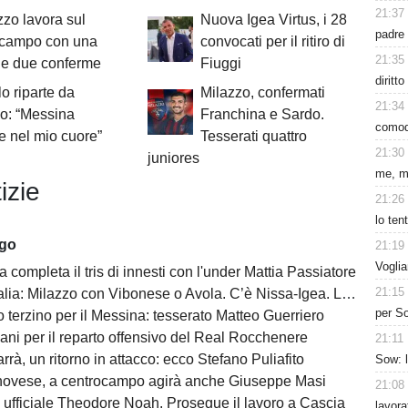
21:37
azzo lavora sul
Nuova Igea Virtus, i 28
padre
ocampo con una
convocati per il ritiro di
21:35
 e due conferme
Fiuggi
diritto
lo riparte da
Milazzo, confermati
21:34
o: “Messina
Franchina e Sardo.
comod
 nel mio cuore”
Tesserati quattro
21:30
juniores
me, m
izie
21:26
lo ten
ago
21:19
Voglia
a completa il tris di innesti con l'under Mattia Passiatore
21:15
a: Milazzo con Vibonese o Avola. C’è Nissa-Igea. Lunedì i calendari
per So
 terzino per il Messina: tesserato Matteo Guerriero
ani per il reparto offensivo del Real Rocchenere
21:11
rà, un ritorno in attacco: ecco Stefano Puliafito
Sow: 
novese, a centrocampo agirà anche Giuseppe Masi
21:08
 ufficiale Theodore Noah. Prosegue il lavoro a Cascia
lavora