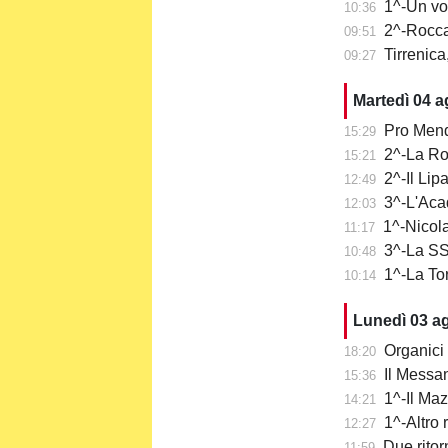
1^-Un vo
10:36
2^-Rocca
09:51
Tirrenica
09:27
Martedì 04 
Pro Mend
15:29
2^-La Ro
15:21
2^-Il Lip
12:49
3^-L'Aca
12:03
1^-Nicola
11:17
3^-La SS 
10:48
1^-La To
10:14
Lunedì 03 a
Organici 
18:20
Il Messa
15:36
1^-Il Ma
14:21
1^-Altro 
12:27
Due ritor
11:59