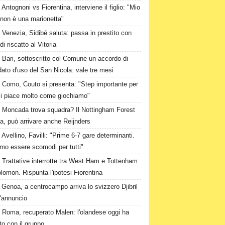
Antognoni vs Fiorentina, interviene il figlio: "Mio
 non è una marionetta"
Venezia, Sidibé saluta: passa in prestito con
 di riscatto al Vitoria
Bari, sottoscritto col Comune un accordo di
ato d'uso del San Nicola: vale tre mesi
Como, Couto si presenta: "Step importante per
i piace molto come giochiamo"
Moncada trova squadra? Il Nottingham Forest
ta, può arrivare anche Reijnders
Avellino, Favilli: "Prime 6-7 gare determinanti.
mo essere scomodi per tutti"
Trattative interrotte tra West Ham e Tottenham
lomon. Rispunta l'ipotesi Fiorentina
Genoa, a centrocampo arriva lo svizzero Djibril
l'annuncio
Roma, recuperato Malen: l'olandese oggi ha
to con il gruppo