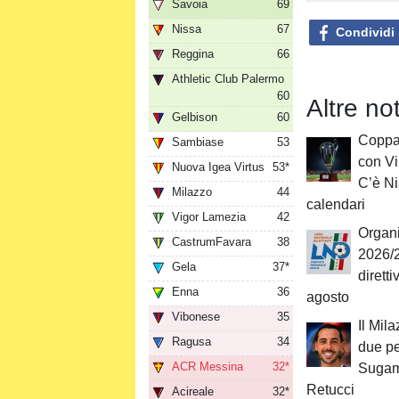
Savoia
69
Nissa
67
Condividi
Reggina
66
Athletic Club Palermo
60
Altre no
Gelbison
60
Coppa 
Sambiase
53
con Vi
Nuova Igea Virtus
53*
C’è Ni
Milazzo
44
calendari
Vigor Lamezia
42
Organi
CastrumFavara
38
2026/2
Gela
37*
diretti
Enna
36
agosto
Vibonese
35
Il Mil
Ragusa
34
due p
ACR Messina
32*
Sugami
Retucci
Acireale
32*