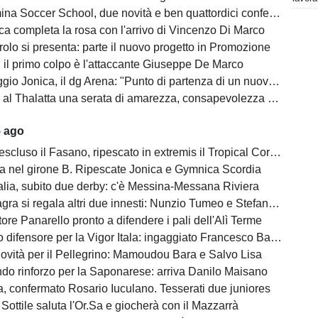
na Soccer School, due novità e ben quattordici conferme
ca completa la rosa con l'arrivo di Vincenzo Di Marco
olo si presenta: parte il nuovo progetto in Promozione
, il primo colpo è l'attaccante Giuseppe De Marco
o Jonica, il dg Arena: "Punto di partenza di un nuovo percorso"
l Thalatta una serata di amarezza, consapevolezza e speranza
5 ago
escluso il Fasano, ripescato in extremis il Tropical Coriano
na nel girone B. Ripescate Jonica e Gymnica Scordia
alia, subito due derby: c'è Messina-Messana Riviera
gra si regala altri due innesti: Nunzio Tumeo e Stefano Calà
ore Panarello pronto a difendere i pali dell'Alì Terme
difensore per la Vigor Itala: ingaggiato Francesco Barbera
ovità per il Pellegrino: Mamoudou Bara e Salvo Lisa
do rinforzo per la Saponarese: arriva Danilo Maisano
, confermato Rosario Iuculano. Tesserati due juniores
Sottile saluta l'Or.Sa e giocherà con il Mazzarrà