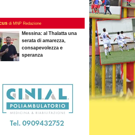
ocus
di MNP Redazione
Messina: al Thalatta una
serata di amarezza,
consapevolezza e
speranza