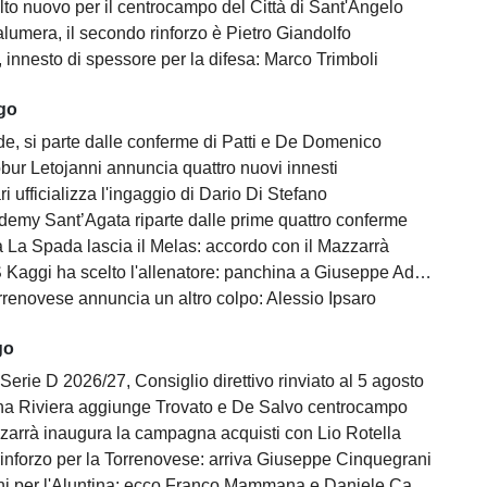
lto nuovo per il centrocampo del Città di Sant'Angelo
lumera, il secondo rinforzo è Pietro Giandolfo
, innesto di spessore per la difesa: Marco Trimboli
ago
e, si parte dalle conferme di Patti e De Domenico
bur Letojanni annuncia quattro nuovi innesti
ari ufficializza l'ingaggio di Dario Di Stefano
demy Sant’Agata riparte dalle prime quattro conferme
 La Spada lascia il Melas: accordo con il Mazzarrà
Kaggi ha scelto l'allenatore: panchina a Giuseppe Adornetto
rrenovese annuncia un altro colpo: Alessio Ipsaro
go
Serie D 2026/27, Consiglio direttivo rinviato al 5 agosto
na Riviera aggiunge Trovato e De Salvo centrocampo
zzarrà inaugura la campagna acquisti con Lio Rotella
rinforzo per la Torrenovese: arriva Giuseppe Cinquegrani
ni per l'Aluntina: ecco Franco Mammana e Daniele Castagnolo