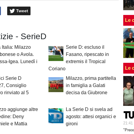
Tweet
Le 
tizie - SerieD
Italia: Milazzo
Serie D: escluso il
bonese o Avola.
Fasano, ripescato in
ssa-Igea. Lunedì i
extremis il Tropical
Le 
Coriano
ci Serie D
Milazzo, prima partitella
7, Consiglio
in famiglia a Galati
vo rinviato al 5
decisa da Giubrone
azzo aggiunge altre
La Serie D si svela ad
edine: Deny
agosto: attesi organici e
21:41
ele e Mattia
gironi
"Preoc