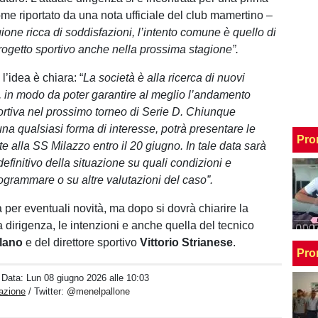
ome riportato da una nota ufficiale del club mamertino –
ione ricca di soddisfazioni, l’intento comune è quello di
progetto sportivo anche nella prossima stagione”.
 l’idea è chiara: “
La società è alla ricerca di nuovi
i, in modo da poter garantire al meglio l’andamento
ortiva nel prossimo torneo di Serie D. Chiunque
na qualsiasi forma di interesse, potrà presentare le
Pro
e alla SS Milazzo entro il 20 giugno. In tale data sarà
definitivo della situazione su quali condizioni e
rogrammare o su altre valutazioni del caso”.
a per eventuali novità, ma dopo si dovrà chiarire la
 dirigenza, le intenzioni e anche quella del tecnico
alano
e del direttore sportivo
Vittorio Strianese
.
Pro
/ Data:
Lun 08 giugno 2026 alle 10:03
azione
/ Twitter:
@menelpallone