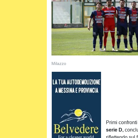
Milazzo
Primi confronti
serie D,
conclu
riflettendo sul