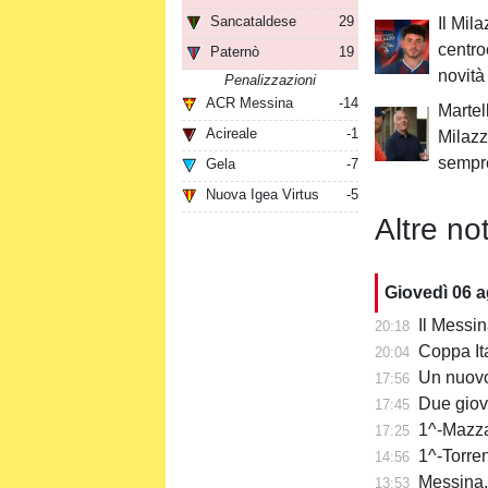
Sancataldese
29
Il Mil
centr
Paternò
19
novità
Penalizzazioni
ACR Messina
-14
Martel
Acireale
-1
Milazz
sempre
Gela
-7
Nuova Igea Virtus
-5
Altre not
Giovedì 06 
Il Messin
20:18
Coppa Itali
20:04
Un nuovo
17:56
Due giov
17:45
1^-Mazzar
17:25
1^-Torre
14:56
Messina,
13:53