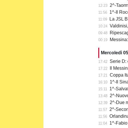
2^-Taormi
12:23
1^-Il Roc
11:56
La JSL Br
11:09
Valdinisi
10:24
Ripescaggi
09:48
Messina: a
00:19
Mercoledì 0
Serie D: 
17:42
Il Messi
17:22
Coppa It
17:21
1^-Il Sina
16:10
1^-Salvat
15:11
2^-Nuovo 
13:48
2^-Due n
12:39
2^-Secon
11:57
Orlandina
11:56
1^-Fabio 
11:04