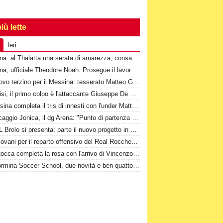
iù lette
Ieri
Messina: al Thalatta una serata di amarezza, consapevolezza e speranza
Messina, ufficiale Theodore Noah. Prosegue il lavoro a Cascia
Un nuovo terzino per il Messina: tesserato Matteo Guerriero
Valdinisi, il primo colpo è l'attaccante Giuseppe De Marco
Il Messina completa il tris di innesti con l'under Mattia Passiatore
Ripescaggio Jonica, il dg Arena: "Punto di partenza di un nuovo percorso"
La JSL Brolo si presenta: parte il nuovo progetto in Promozione
Due giovani per il reparto offensivo del Real Rocchenere
1^-Il Rocca completa la rosa con l'arrivo di Vincenzo Di Marco
2^-Taormina Soccer School, due novità e ben quattordici conferme