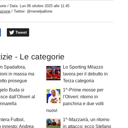
orie
/ Data:
Lun 06 ottobre 2025 alle 11:45
azione
/ Twitter:
@menelpallone
Tweet
tizie - Le categorie
m Spadafora,
Lo Sporting Milazzo
ioni in massa ma
lavora per il debutto in
getto prosegue
Terza categoria
gelo Buda si
1^-Prime mosse per
isce dall'Oliveri al
l'Oliveri: ritorno in
nnarella
panchina e due volti
nuovi
tera Futbol,
1^-Mazzarrà, un ritorno
 innesto: Andrea
in attacco: ecco Stefano