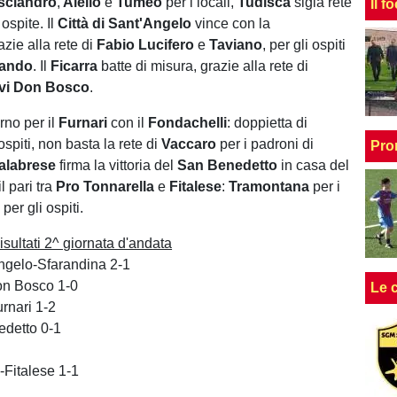
sciandro
,
Aiello
e
Tumeo
per i locali,
Tudisca
sigla rete
Il f
ospite. Il
Città di Sant'Angelo
vince con la
zie alla rete di
Fabio Lucifero
e
Taviano
, per gli ospiti
Rando
. Il
Ficarra
batte di misura, grazie alla rete di
vi Don Bosco
.
no per il
Furnari
con il
Fondachelli
: doppietta di
ospiti, non basta la rete di
Vaccaro
per i padroni di
Pro
Calabrese
firma la vittoria del
San Benedetto
in casa del
l pari tra
Pro Tonnarella
e
Fitalese
:
Tramontana
per i
i
per gli ospiti.
ultati 2^ giornata d'andata
Angelo-Sfarandina 2-1
Don Bosco 1-0
Le 
urnari 1-2
edetto 0-1
-Fitalese 1-1