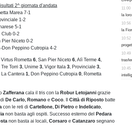
ultati 2^ giornata d'andata
11:00
etta Marea 7-1
la lor
ovinciale 1-2
10:56
narese 5-1
la Fio
 Club 0-2
10:52
n Pier Niceto 0-2
proget
a-Don Peppino Cutropia 4-2
10:49
Virtus Rometta
6
, San Pier Niceto
6
, Alì Terme
4
,
trasfe
, Tre Torri
3
, Unime
3
, Vigor Itala
3
, Provinciale
3
,
10:45
, La Cantera
1
, Don Peppino Cutropia
0
, Rometta
intell
lo
Zafferana
cala il tris con la
Robur Letojanni
grazie
 di
De Carlo, Romano
e
Coco
. Il
Città di Riposto
batte
a
con le reti di
Cartellone, Di Pietro
e
Indelicato
,
nia
non basta agli ospiti. Successo esterno del
Pedara
sta
non basta ai locali,
Corsaro
e
Catanzaro
segnano