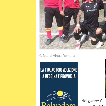
© foto di Virtus Rometta
Nel
girone C
, 