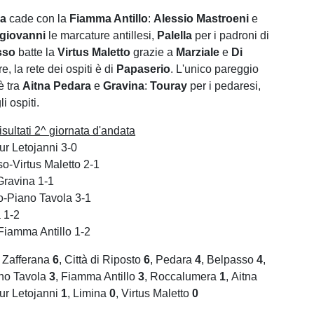
a
cade con la
Fiamma Antillo
:
Alessio Mastroeni
e
giovanni
le marcature antillesi,
Palella
per i padroni di
sso
batte la
Virtus Maletto
grazie a
Marziale
e
Di
e, la rete dei ospiti è di
Papaserio
. L'unico pareggio
è tra
Aitna Pedara
e
Gravina
:
Touray
per i pedaresi,
li ospiti.
ultati 2^ giornata d'andata
ur Letojanni 3-0
o-Virtus Maletto 2-1
Gravina 1-1
to-Piano Tavola 3-1
a 1-2
iamma Antillo 1-2
Zafferana
6
, Città di Riposto
6
, Pedara
4
, Belpasso
4
,
ano Tavola
3
, Fiamma Antillo
3
, Roccalumera
1
, Aitna
ur Letojanni
1
, Limina
0
, Virtus Maletto
0