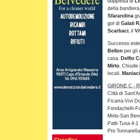
doppietta di
Li
della bandiera 
Sfarandina
gra
gol di
Galati 
Scarbaci
, il
Vi
Successo ester
Bellon
per gli 
casa.
Delfio 
Mirto
. Chiude i
locali,
Maniac
GIRONE C - Ris
Città di Sant'
Ficarra-Vivi 
Fondachelli-F
Mirto-San Ben
Patti-Tusa 4-1
Pro Tonnarella
Classifica