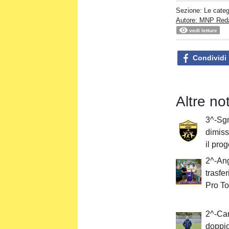
Sezione:
Le categ
Autore: MNP Red
vedi letture
Condividi
Altre no
3^-Sg
dimiss
il pro
2^-An
trasfer
Pro To
2^-Can
doppio