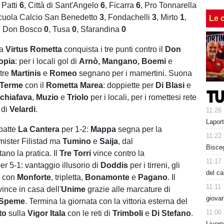
:
Patti
6
, Città di Sant'Angelo
6
, Ficarra
6
, Pro Tonnarella
Scuola Calcio San Benedetto
3
, Fondachelli
3
, Mirto
1
,
Le 
vi Don Bosco
0
, Tusa
0
, Sfarandina
0
la
Virtus Rometta
conquista i tre punti contro il
Don
opia
: per i locali gol di
Arnò, Mangano, Boemi
e
tre
Martinis
e
Romeo
segnano per i mamertini. Suona
Terme
con il
Rometta Marea
: doppiette per
Di Blasi
e
chiafava
,
Muzio
e
Triolo
per i locali, per i romettesi rete
 di
Velardi
.
11:26
Laport
batte
La Cantera
per 1-2:
Mappa
segna per la
11:22
ister Filistad ma
Tumino
e
Saija
, dal
Bisceg
tano la pratica. Il
Tre Torri
vince contro la
11:17
er 5-1: vantaggio illusorio di
Doddis
per i tirreni, gli
del c
o con
Monforte
, tripletta,
Bonamonte
e
Pagano
. Il
11:11
ince in casa dell'
Unime
grazie alle marcature di
giova
 Speme
. Termina la giornata con la vittoria esterna del
11:06
to
sulla
Vigor Itala
con le reti di
Trimboli
e
Di Stefano
.
Liverp