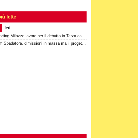
iù lette
Ieri
Lo Sporting Milazzo lavora per il debutto in Terza categoria
3^-Sgm Spadafora, dimissioni in massa ma il progetto prosegue