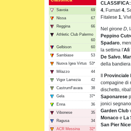
CLASSIFICA
Savoia
69
4
, Furnari
4
, 
Fitalese
1
, Vi
Nissa
67
Reggina
66
Nel
girone D
, 
Athletic Club Palermo
Peppino Cutr
60
Spadaro
, men
Gelbison
60
la settima l'
Alì
Sambiase
53
De Salvo
,
Mar
Nuova Igea Virtus
53*
della bandiera
Milazzo
44
Il
Provinciale
Vigor Lamezia
42
compagine di m
CastrumFavara
38
dischetto,
ribal
Gela
37*
Saponarese
p
jonici segnan
Enna
36
Garden Club
v
Vibonese
35
Monaco
e
La
Ragusa
34
San Pier Nice
ACR Messina
32*