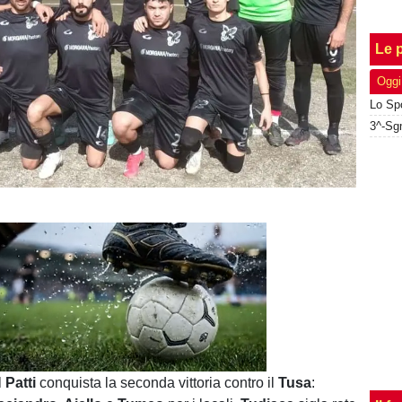
Le p
Oggi
Unmute
Loaded
:
100.00%
il
Patti
conquista la seconda vittoria contro il
Tusa
: