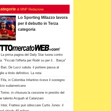
categorie
di MNP Redazione
Lo Sporting Milazzo lavora
per il debutto in Terza
categoria
La prima pagina del Daily Star tuona contro
a: "Ficcati l'offerta per Rodri su per il... Barça"
Bari, De Lucci saluta: il portiere passa al
lie a titolo definitivo. La nota
Fifa, in Colombia Infantino riceve il sostegno
alcio sudamericano
Torino, in chiusura la cessione in prestito del
ne talento Acquah al Catanzaro
Inter, Frattesi può sbloccare Curtis Jones: il
ool chiede 40 milioni