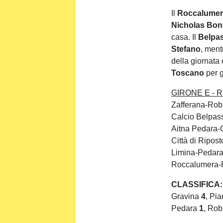
Il
Roccalumer
Nicholas Bon
casa. Il
Belpa
Stefano
, mentr
della giornata 
Toscano
per g
GIRONE E - Ris
Zafferana-Rob
Calcio Belpass
Aitna Pedara-
Città di Ripos
Limina-Pedar
Roccalumera-F
CLASSIFICA:
Gravina
4
, Pi
Pedara
1
, Rob