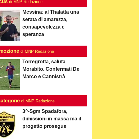
ocus
di MNP Redazione
Messina: al Thalatta una
serata di amarezza,
consapevolezza e
speranza
mozione
di MNP Redazione
Torregrotta, saluta
Morabito. Confermati De
Marco e Cannistrà
categorie
di MNP Redazione
3^-Sgm Spadafora,
dimissioni in massa ma il
progetto prosegue