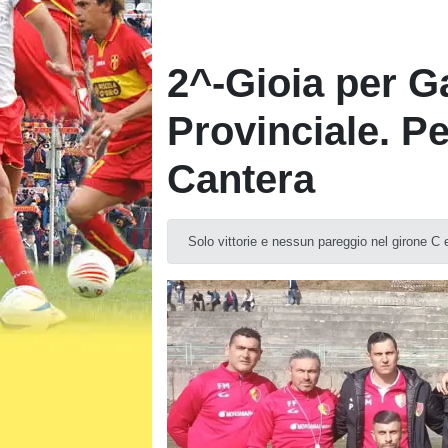
2^-Gioia per G
Provinciale. P
Cantera
Solo vittorie e nessun pareggio nel girone C 