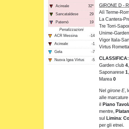
GIRONE D - Ris
Acireale
32*
Alì Terme-Rom
Sancataldese
29
La Cantera-Pr
Paternò
19
Tre Torri-Sapo
Penalizzazioni
Unime-Garden
ACR Messina
-14
Vigor Itala-Sa
Acireale
-1
Virtus Romett
Gela
-7
CLASSIFICA:
Nuova Igea Virtus
-5
Garden club
4
Saponarese
1
Marea
0
Nel
girone E
, 
alle marcature
il
Piano
Tavol
mentre,
Plata
sul
Limina
:
Co
per gli etnei.