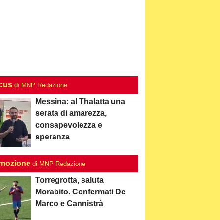
ocus
di MNP Redazione
Messina: al Thalatta una
serata di amarezza,
consapevolezza e
speranza
mozione
di MNP Redazione
Torregrotta, saluta
Morabito. Confermati De
Marco e Cannistrà