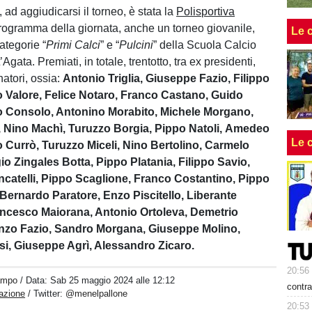
 ad aggiudicarsi il torneo, è stata la
Polisportiva
programma della giornata, anche un torneo giovanile,
Le 
categorie “
Primi Calci
” e “
Pulcini
” della Scuola Calcio
ata. Premiati, in totale, trentotto, tra ex presidenti,
natori, ossia:
Antonio Triglia, Giuseppe Fazio, Filippo
o Valore, Felice Notaro, Franco Castano, Guido
lo Consolo, Antonino Morabito, Michele Morgano,
o, Nino Machì, Turuzzo Borgia, Pippo Natoli, Amedeo
Le 
o Currò, Turuzzo Miceli, Nino Bertolino, Carmelo
io Zingales Botta, Pippo Platania, Filippo Savio,
catelli, Pippo Scaglione, Franco Costantino, Pippo
 Bernardo Paratore, Enzo Piscitello, Liberante
ncesco Maiorana, Antonio Ortoleva, Demetrio
enzo Fazio, Sandro Morgana, Giuseppe Molino,
si, Giuseppe Agrì, Alessandro Zicaro.
20:56
ampo
/ Data:
Sab 25 maggio 2024 alle 12:12
contra
azione
/ Twitter:
@menelpallone
20:53