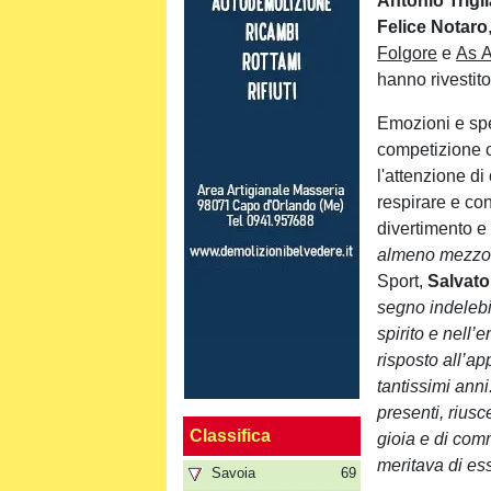
Antonio Trigli
Felice
Notaro
Folgore
e
As 
hanno rivestito
Emozioni e spe
competizione c
l'attenzione di
respirare e co
divertimento e 
almeno mezzo
Sport,
Salvat
segno indelebil
spirito e nell’
risposto all’ap
tantissimi anni.
presenti, rius
Classifica
gioia e di com
meritava di es
Savoia
69