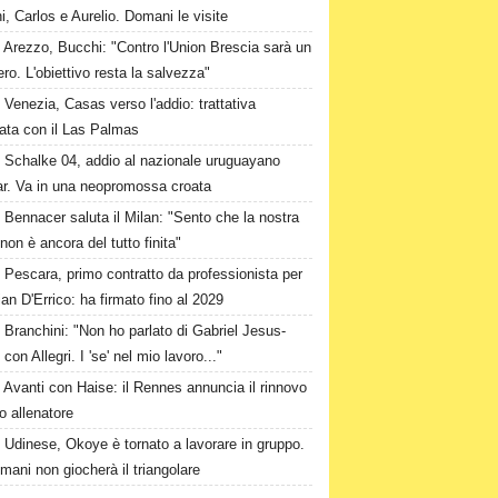
i, Carlos e Aurelio. Domani le visite
Arezzo, Bucchi: "Contro l'Union Brescia sarà un
ero. L'obiettivo resta la salvezza"
Venezia, Casas verso l'addio: trattativa
ata con il Las Palmas
Schalke 04, addio al nazionale uruguayano
ar. Va in una neopromossa croata
Bennacer saluta il Milan: "Sento che la nostra
 non è ancora del tutto finita"
Pescara, primo contratto da professionista per
ian D'Errico: ha firmato fino al 2029
Branchini: "Non ho parlato di Gabriel Jesus-
 con Allegri. I 'se' nel mio lavoro..."
Avanti con Haise: il Rennes annuncia il rinnovo
o allenatore
Udinese, Okoye è tornato a lavorare in gruppo.
ani non giocherà il triangolare