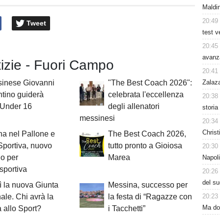
Maldin
20:49
Tweet
test v
20:45
avanz
tizie - Fuori Campo
20:41
Zalaz
sinese Giovanni
"The Best Coach 2026":
tino guiderà
celebrata l'eccellenza
20:38
a Under 16
degli allenatori
storia
messinesi
20:34
Christ
a nel Pallone e
The Best Coach 2026,
portiva, nuovo
tutto pronto a Gioiosa
20:30
lo per
Marea
Napoli
sportiva
20:26
del su
 la nuova Giunta
Messina, successo per
20:23
le. Chi avrà la
la festa di “Ragazze con
Ma dom
 allo Sport?
i Tacchetti”