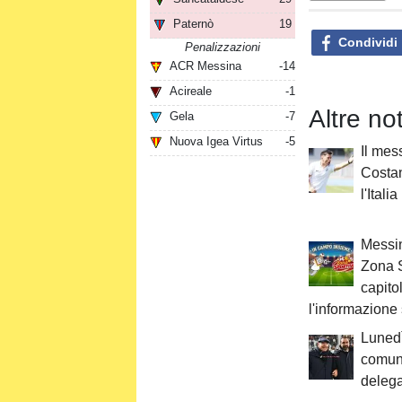
Paternò
19
Condividi
Penalizzazioni
ACR Messina
-14
Acireale
-1
Altre no
Gela
-7
Nuova Igea Virtus
-5
Il mes
Costan
l'Itali
Messin
Zona S
capito
l'informazione 
Lunedì
comuna
delega