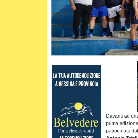
Davanti ad una 
prima edizione
patrocinato dal