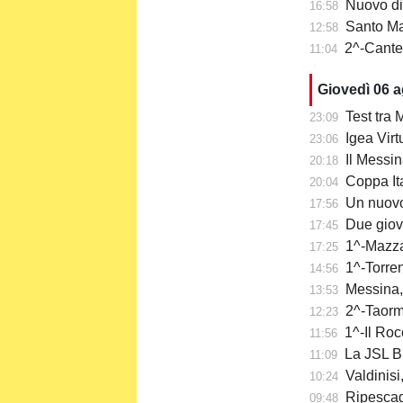
Nuovo di
16:58
Santo Mazzu
12:58
2^-Cantera
11:04
Giovedì 06 
Test tra M
23:09
Igea Virtu
23:06
Il Messin
20:18
Coppa Itali
20:04
Un nuovo
17:56
Due giov
17:45
1^-Mazzar
17:25
1^-Torre
14:56
Messina,
13:53
2^-Taormi
12:23
1^-Il Roc
11:56
La JSL Br
11:09
Valdinisi
10:24
Ripescaggi
09:48