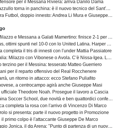
fensore per il Messana Riviera: arriva Danilo Dama
llo torna in panchina: è il nuovo tecnico del Sant'Alessio Tre Torri
 Futbol, doppio innesto: Andrea Li Mura e Giuseppe Tomasello
ago
ilazzo e Messana a Galati Mamertino: finisce 2-1 per i rossoblù
s, ottimi spunti nel 10-0 con lo United Latina. Harper scatenato
a completa il tris di innesti con l'under Mattia Passiatore
a: Milazzo con Vibonese o Avola. C’è Nissa-Igea. Lunedì i calendari
 terzino per il Messina: tesserato Matteo Guerriero
ani per il reparto offensivo del Real Rocchenere
rà, un ritorno in attacco: ecco Stefano Puliafito
novese, a centrocampo agirà anche Giuseppe Masi
 ufficiale Theodore Noah. Prosegue il lavoro a Cascia
na Soccer School, due novità e ben quattordici conferme
ca completa la rosa con l'arrivo di Vincenzo Di Marco
olo si presenta: parte il nuovo progetto in Promozione
, il primo colpo è l'attaccante Giuseppe De Marco
o Jonica, il dg Arena: "Punto di partenza di un nuovo percorso"