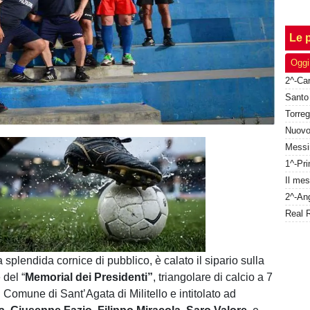
Le p
Oggi
Unmute
Loaded
:
100.00%
splendida cornice di pubblico, è calato il sipario sulla
 del “
Memorial dei Presidenti”
, triangolare di calcio a 7
 Comune di Sant’Agata di Militello e intitolato ad