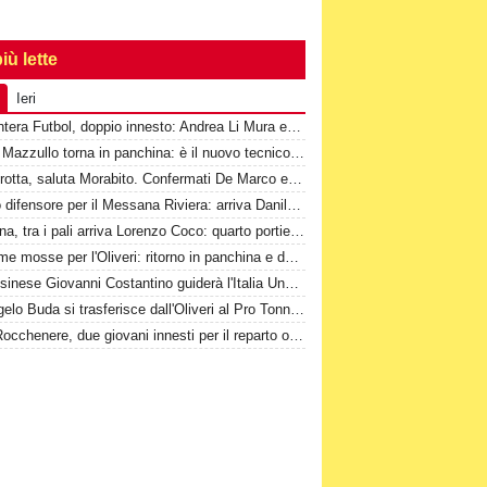
iù lette
Ieri
2^-Cantera Futbol, doppio innesto: Andrea Li Mura e Giuseppe Tomasello
Santo Mazzullo torna in panchina: è il nuovo tecnico del Sant'Alessio Tre Torri
Torregrotta, saluta Morabito. Confermati De Marco e Cannistrà
Nuovo difensore per il Messana Riviera: arriva Danilo Dama
Messina, tra i pali arriva Lorenzo Coco: quarto portiere 2008 della rosa
1^-Prime mosse per l'Oliveri: ritorno in panchina e due volti nuovi
Il messinese Giovanni Costantino guiderà l'Italia Under 16
2^-Angelo Buda si trasferisce dall'Oliveri al Pro Tonnarella
Real Rocchenere, due giovani innesti per il reparto offensivo