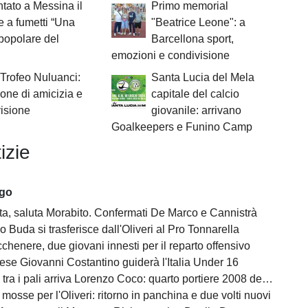
tato a Messina il
Primo memorial
 a fumetti “Una
"Beatrice Leone": a
 popolare del
Barcellona sport,
emozioni e condivisione
Trofeo Nuluanci:
Santa Lucia del Mela
one di amicizia e
capitale del calcio
isione
giovanile: arrivano
Goalkeepers e Funino Camp
izie
ago
tta, saluta Morabito. Confermati De Marco e Cannistrà
 Buda si trasferisce dall'Oliveri al Pro Tonnarella
henere, due giovani innesti per il reparto offensivo
ese Giovanni Costantino guiderà l'Italia Under 16
ra i pali arriva Lorenzo Coco: quarto portiere 2008 della rosa
mosse per l'Oliveri: ritorno in panchina e due volti nuovi