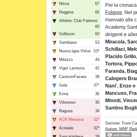
Nissa
67
Per la cronaca,
Reggina
66
Folgore
. Nel 
riservato alle 
Athletic Club Palermo
60
Academy Sant’Ag
Gelbison
60
dirigenti e alle
Miracola, Sar
Sambiase
53
Schillaci, Me
Nuova Igea Virtus
53*
Placido Grill
Milazzo
44
Tortora, Pipp
Vigor Lamezia
42
Faranda, Biag
CastrumFavara
38
Calogero Bran
Gela
37*
Nani’, Enzo e
Mancuso, Fra
Enna
36
Minniti, Vinc
Vibonese
35
Santino Bugli
Ragusa
34
ACR Messina
32*
Sezione:
Fuori C
Acireale
32*
Autore: MNP Red
vedi letture
Sancataldese
29