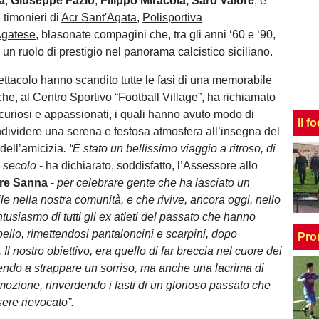
a
,
Giuseppe Fazio
,
Filippo Miracola,
Saro Valore
, e
, timonieri di
Acr Sant'Agata
,
Polisportiva
Agatese
, blasonate compagini che, tra gli anni ‘60 e ‘90,
 un ruolo di prestigio nel panorama calcistico siciliano.
ttacolo hanno scandito tutte le fasi di una memorabile
he, al Centro Sportivo “Football Village”, ha richiamato
 curiosi e appassionati, i quali hanno avuto modo di
Il f
ndividere una serena e festosa atmosfera all’insegna del
dell’amicizia
. “È stato un bellissimo viaggio a ritroso, di
 secolo
- ha dichiarato, soddisfatto, l’Assessore allo
ore
Sanna
-
per celebrare gente che ha lasciato un
e nella nostra comunità, e che rivive, ancora oggi, nello
entusiasmo di tutti gli ex atleti del passato che hanno
pello, rimettendosi pantaloncini e scarpini, dopo
Pro
 Il nostro obiettivo, era quello di far breccia nel cuore dei
cendo a strappare un sorriso, ma anche una lacrima di
mozione, rinverdendo i fasti di un glorioso passato che
sere rievocato”.