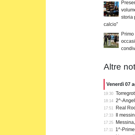
Presen
volume
storia
calcio”
Primo 
occasi
condiv
Altre not
Venerdì 07 
Torregro
19:30
2^-Angelo
18:14
Real Rocc
17:51
Il messin
17:33
Messina, t
17:25
1^-Prime 
17:11