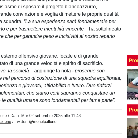
usiasmo di sposare il progetto biancoazzurro,
ande convinzione e voglia di mettere le proprie qualità
lla squadra.
“La sua esperienza sarà fondamentale per
rto e per trasmettere mentalità vincente –
ha sottolineato
tre che per garantire peso e incisività al nostro reparto
 esterno offensivo giovane, locale e di grande
Pro
tato di una grande velocità e spirito di sacrificio.
rivo, la società
– aggiunge la nota -
prosegue con
 nel percorso di costruzione di una squadra equilibrata,
rienza e gioventù, affidabilità e futuro. Due rinforzi
plementari, che siamo certi sapranno conquistare un
ve le qualità umane sono fondamentali per farne parte”.
Pro
orie
/ Data:
Mar 02 settembre 2025 alle 11:43
azione
/ Twitter:
@menelpallone