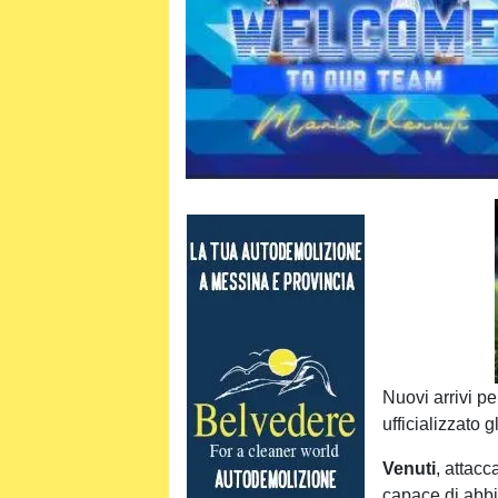
Nuovi arrivi per
ufficializzato g
Venuti
, attac
capace di abbi