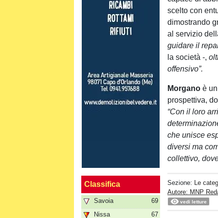
scelto con ent
dimostrando gr
al servizio de
guidare il repa
la società -,
ol
offensivo”.
Morgano
è un
prospettiva, do
“Con il loro ar
determinazione
che unisce espe
diversi ma com
collettivo, do
Sezione:
Le categ
Classifica
Autore: MNP Red
Savoia
69
vedi letture
Nissa
67