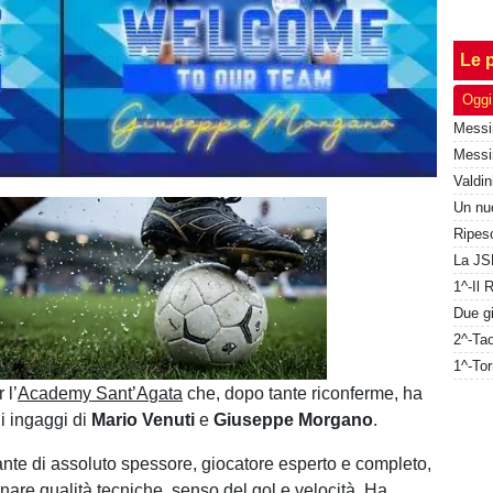
Le p
Oggi
Unmute
Loaded
:
100.00%
 l’
Academy
Sant’Agata
che, dopo tante riconferme, ha
li ingaggi di
Mario Venuti
e
Giuseppe
Morgano
.
cante di assoluto spessore, giocatore esperto e completo,
nare qualità tecniche, senso del gol e velocità. Ha