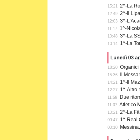
2^-La Ro
15:21
2^-Il Lip
12:49
3^-L'Aca
12:03
1^-Nicola
11:17
3^-La SS 
10:48
1^-La To
10:14
Lunedì 03 a
Organici 
18:20
Il Messa
15:36
1^-Il Ma
14:21
1^-Altro 
12:27
Due ritor
11:59
Atletico Me
11:07
2^-La Fit
10:21
1^-Real 
09:47
Messina, 
00:10