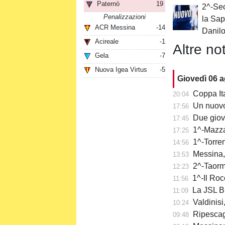
Paternò
19
2^-Sec
Penalizzazioni
la Sap
ACR Messina
-14
Danil
Acireale
-1
Altre not
Gela
-7
Nuova Igea Virtus
-5
Giovedì 06 
Coppa Itali
20:04
Un nuovo
17:56
Due giov
17:45
1^-Mazzar
17:25
1^-Torre
14:56
Messina,
13:53
2^-Taormi
12:23
1^-Il Roc
11:56
La JSL Br
11:09
Valdinisi
10:24
Ripescaggi
09:48