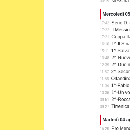
Messina: a
00:19
Mercoledì 0
Serie D: 
17:42
Il Messi
17:22
Coppa It
17:21
1^-Il Sina
16:10
1^-Salvat
15:11
2^-Nuovo 
13:48
2^-Due n
12:39
2^-Secon
11:57
Orlandina
11:56
1^-Fabio 
11:04
1^-Un vo
10:36
2^-Rocca
09:51
Tirrenica
09:27
Martedì 04 
Pro Mend
15:29