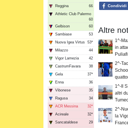
Condividi
Reggina
66
Athletic Club Palermo
60
Gelbison
60
Altre no
Sambiase
53
1^-Maz
Nuova Igea Virtus
53*
in att
Milazzo
44
Puliafi
Vigor Lamezia
42
2^-Ta
CastrumFavara
38
School
Gela
37*
quatto
Enna
36
1^-Il 
Vibonese
35
altri 
Ragusa
34
Tumeo
ACR Messina
32*
2^-Nuo
Acireale
32*
la Vig
Sancataldese
29
Franc