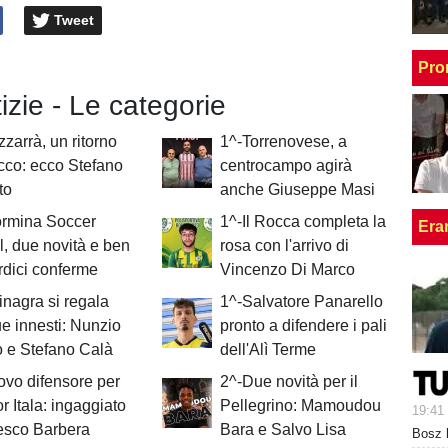
Tweet
Pro
tizie - Le categorie
zarrà, un ritorno
1^-Torrenovese, a
acco: ecco Stefano
centrocampo agirà
to
anche Giuseppe Masi
ormina Soccer
1^-Il Rocca completa la
Era
, due novità e ben
rosa con l'arrivo di
rdici conferme
Vincenzo Di Marco
Sinagra si regala
1^-Salvatore Panarello
due innesti: Nunzio
pronto a difendere i pali
 e Stefano Calà
dell'Alì Terme
vo difensore per
2^-Due novità per il
or Itala: ingaggiato
Pellegrino: Mamoudou
19:41
esco Barbera
Bara e Salvo Lisa
Bosz h