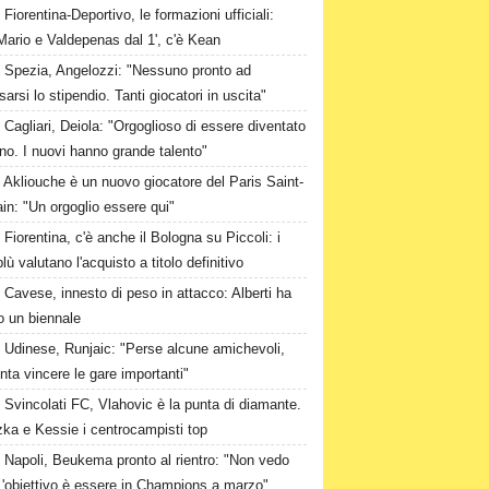
Fiorentina-Deportivo, le formazioni ufficiali:
Mario e Valdepenas dal 1', c'è Kean
Spezia, Angelozzi: "Nessuno pronto ad
arsi lo stipendio. Tanti giocatori in uscita"
Cagliari, Deiola: "Orgoglioso di essere diventato
no. I nuovi hanno grande talento"
Akliouche è un nuovo giocatore del Paris Saint-
n: "Un orgoglio essere qui"
Fiorentina, c'è anche il Bologna su Piccoli: i
lù valutano l'acquisto a titolo definitivo
Cavese, innesto di peso in attacco: Alberti ha
o un biennale
Udinese, Runjaic: "Perse alcune amichevoli,
ta vincere le gare importanti"
Svincolati FC, Vlahovic è la punta di diamante.
zka e Kessie i centrocampisti top
Napoli, Beukema pronto al rientro: "Non vedo
 L'obiettivo è essere in Champions a marzo"