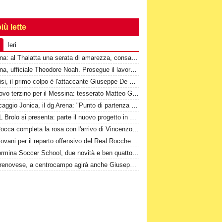
iù lette
Ieri
Messina: al Thalatta una serata di amarezza, consapevolezza e speranza
Messina, ufficiale Theodore Noah. Prosegue il lavoro a Cascia
Valdinisi, il primo colpo è l'attaccante Giuseppe De Marco
Un nuovo terzino per il Messina: tesserato Matteo Guerriero
Ripescaggio Jonica, il dg Arena: "Punto di partenza di un nuovo percorso"
La JSL Brolo si presenta: parte il nuovo progetto in Promozione
1^-Il Rocca completa la rosa con l'arrivo di Vincenzo Di Marco
Due giovani per il reparto offensivo del Real Rocchenere
2^-Taormina Soccer School, due novità e ben quattordici conferme
1^-Torrenovese, a centrocampo agirà anche Giuseppe Masi