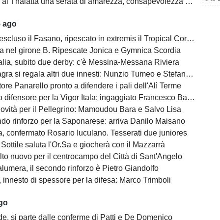
l Thalatta una serata di amarezza, consapevolezza e speranza
5 ago
escluso il Fasano, ripescato in extremis il Tropical Coriano
na nel girone B. Ripescate Jonica e Gymnica Scordia
alia, subito due derby: c'è Messina-Messana Riviera
gra si regala altri due innesti: Nunzio Tumeo e Stefano Calà
ore Panarello pronto a difendere i pali dell'Alì Terme
difensore per la Vigor Itala: ingaggiato Francesco Barbera
ovità per il Pellegrino: Mamoudou Bara e Salvo Lisa
do rinforzo per la Saponarese: arriva Danilo Maisano
, confermato Rosario Iuculano. Tesserati due juniores
Sottile saluta l'Or.Sa e giocherà con il Mazzarrà
lto nuovo per il centrocampo del Città di Sant'Angelo
lumera, il secondo rinforzo è Pietro Giandolfo
, innesto di spessore per la difesa: Marco Trimboli
ago
e, si parte dalle conferme di Patti e De Domenico