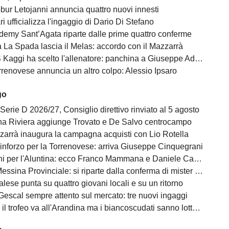
bur Letojanni annuncia quattro nuovi innesti
ari ufficializza l'ingaggio di Dario Di Stefano
demy Sant’Agata riparte dalle prime quattro conferme
 La Spada lascia il Melas: accordo con il Mazzarrà
Kaggi ha scelto l'allenatore: panchina a Giuseppe Adornetto
rrenovese annuncia un altro colpo: Alessio Ipsaro
go
Serie D 2026/27, Consiglio direttivo rinviato al 5 agosto
na Riviera aggiunge Trovato e De Salvo centrocampo
zzarrà inaugura la campagna acquisti con Lio Rotella
rinforzo per la Torrenovese: arriva Giuseppe Cinquegrani
ni per l'Aluntina: ecco Franco Mammana e Daniele Castagnolo
ssina Provinciale: si riparte dalla conferma di mister Giuseppe Midiri
alese punta su quattro giovani locali e su un ritorno
Gescal sempre attento sul mercato: tre nuovi ingaggi
il trofeo va all'Arandina ma i biancoscudati sanno lottare