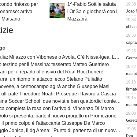
ondo rinforzo per
1^-Fabio Sottile saluta
19:38
Joao 
onarese: arriva
l'Or.Sa e giocherà con il
o Maisano
Mazzarrà
19:34
abbass
izie
19:30
capita
ago
19:26
a: Milazzo con Vibonese o Avola. C’è Nissa-Igea. Lunedì i calendari
Germai
 terzino per il Messina: tesserato Matteo Guerriero
19:22
ani per il reparto offensivo del Real Rocchenere
rossob
rà, un ritorno in attacco: ecco Stefano Puliafito
19:18
novese, a centrocampo agirà anche Giuseppe Masi
firmat
 ufficiale Theodore Noah. Prosegue il lavoro a Cascia
19:15
na Soccer School, due novità e ben quattordici conferme
ma con
ca completa la rosa con l'arrivo di Vincenzo Di Marco
19:08
olo si presenta: parte il nuovo progetto in Promozione
Goret
, il primo colpo è l'attaccante Giuseppe De Marco
19:05
o Jonica, il dg Arena: "Punto di partenza di un nuovo percorso"
l'ora.