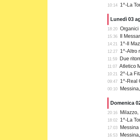
1^-La To
10:14
Lunedì 03 a
Organici 
18:20
Il Messa
15:36
1^-Il Ma
14:21
1^-Altro 
12:27
Due ritor
11:59
Atletico Me
11:07
2^-La Fit
10:21
1^-Real 
09:47
Messina, 
00:10
Domenica 0
Milazzo, 
20:16
1^-La Tor
18:02
Messina c
17:03
Messina, e
16:53