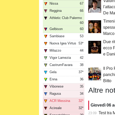
Valdini
Nissa
67
l'atta
Reggina
66
De Ma
Athletic Club Palermo
Tirren
60
spesso
Gelbison
60
Marco 
Sambiase
53
Due rit
Nuova Igea Virtus
53*
ecco 
Milazzo
44
e Dan
Vigor Lamezia
42
CastrumFavara
38
Il Pro
Gela
37*
panchi
Enna
36
Bitto
Vibonese
35
Altre not
Ragusa
34
ACR Messina
32*
Giovedì 06 
Acireale
32*
Test tra M
23:09