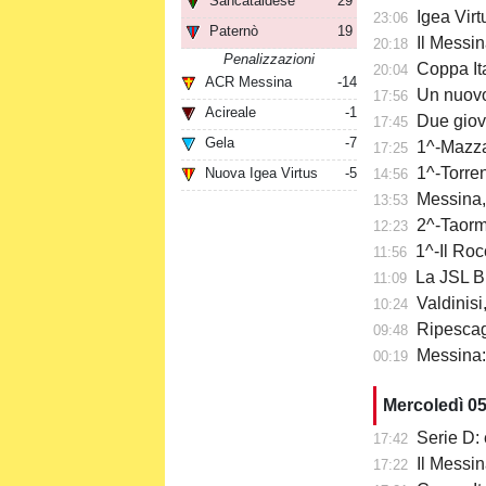
Sancataldese
29
Igea Virtu
23:06
Paternò
19
Il Messin
20:18
Penalizzazioni
Coppa Itali
20:04
ACR Messina
-14
Un nuovo
17:56
Acireale
-1
Due giov
17:45
Gela
-7
1^-Mazzar
17:25
1^-Torre
Nuova Igea Virtus
-5
14:56
Messina,
13:53
2^-Taormi
12:23
1^-Il Roc
11:56
La JSL Br
11:09
Valdinisi
10:24
Ripescaggi
09:48
Messina: a
00:19
Mercoledì 0
Serie D: 
17:42
Il Messi
17:22