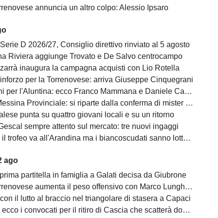
rrenovese annuncia un altro colpo: Alessio Ipsaro
go
Serie D 2026/27, Consiglio direttivo rinviato al 5 agosto
na Riviera aggiunge Trovato e De Salvo centrocampo
zzarrà inaugura la campagna acquisti con Lio Rotella
rinforzo per la Torrenovese: arriva Giuseppe Cinquegrani
ni per l'Aluntina: ecco Franco Mammana e Daniele Castagnolo
ssina Provinciale: si riparte dalla conferma di mister Giuseppe Midiri
alese punta su quattro giovani locali e su un ritorno
Gescal sempre attento sul mercato: tre nuovi ingaggi
il trofeo va all'Arandina ma i biancoscudati sanno lottare
2 ago
prima partitella in famiglia a Galati decisa da Giubrone
renovese aumenta il peso offensivo con Marco Lunghitano
on il lutto al braccio nel triangolare di stasera a Capaci
cco i convocati per il ritiro di Cascia che scatterà domani