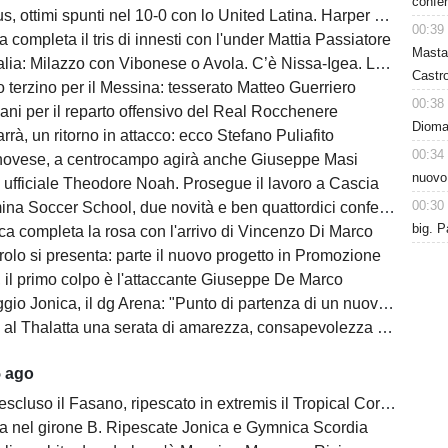
confer
s, ottimi spunti nel 10-0 con lo United Latina. Harper scatenato
00:39
a completa il tris di innesti con l'under Mattia Passiatore
Masta
a: Milazzo con Vibonese o Avola. C’è Nissa-Igea. Lunedì i calendari
Castro
 terzino per il Messina: tesserato Matteo Guerriero
00:38
ani per il reparto offensivo del Real Rocchenere
Dioman
rà, un ritorno in attacco: ecco Stefano Puliafito
00:34
novese, a centrocampo agirà anche Giuseppe Masi
nuovo
 ufficiale Theodore Noah. Prosegue il lavoro a Cascia
00:30
na Soccer School, due novità e ben quattordici conferme
big. P
ca completa la rosa con l'arrivo di Vincenzo Di Marco
olo si presenta: parte il nuovo progetto in Promozione
, il primo colpo è l'attaccante Giuseppe De Marco
o Jonica, il dg Arena: "Punto di partenza di un nuovo percorso"
l Thalatta una serata di amarezza, consapevolezza e speranza
5 ago
escluso il Fasano, ripescato in extremis il Tropical Coriano
na nel girone B. Ripescate Jonica e Gymnica Scordia