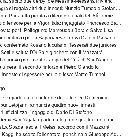
alia, subito due derby: c'è Messina-Messana Riviera
gra si regala altri due innesti: Nunzio Tumeo e Stefano Calà
ore Panarello pronto a difendere i pali dell'Alì Terme
difensore per la Vigor Itala: ingaggiato Francesco Barbera
ovità per il Pellegrino: Mamoudou Bara e Salvo Lisa
do rinforzo per la Saponarese: arriva Danilo Maisano
, confermato Rosario Iuculano. Tesserati due juniores
Sottile saluta l'Or.Sa e giocherà con il Mazzarrà
lto nuovo per il centrocampo del Città di Sant'Angelo
lumera, il secondo rinforzo è Pietro Giandolfo
, innesto di spessore per la difesa: Marco Trimboli
ago
e, si parte dalle conferme di Patti e De Domenico
bur Letojanni annuncia quattro nuovi innesti
ari ufficializza l'ingaggio di Dario Di Stefano
demy Sant’Agata riparte dalle prime quattro conferme
 La Spada lascia il Melas: accordo con il Mazzarrà
Kaggi ha scelto l'allenatore: panchina a Giuseppe Adornetto