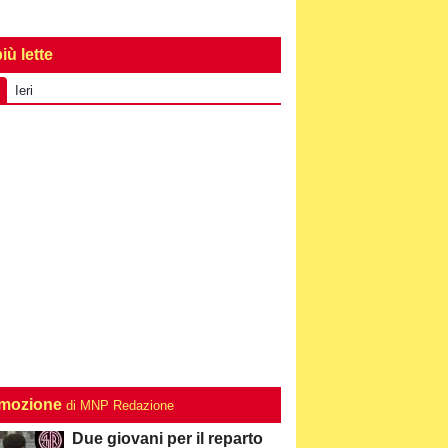
iù lette
Ieri
mozione
di MNP Redazione
Due giovani per il reparto