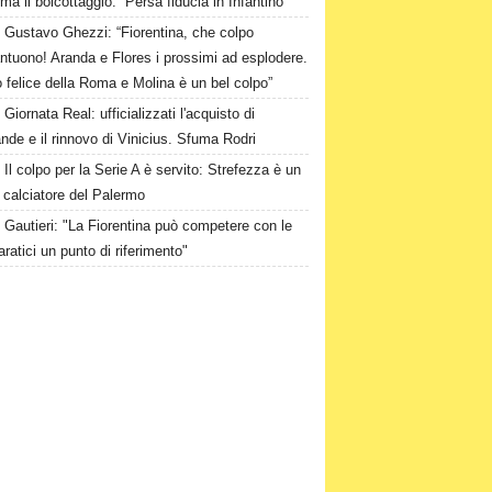
ma il boicottaggio: “Persa fiducia in Infantino”
Gustavo Ghezzi: “Fiorentina, che colpo
ntuono! Aranda e Flores i prossimi ad esplodere.
 felice della Roma e Molina è un bel colpo”
Giornata Real: ufficializzati l'acquisto di
de e il rinnovo di Vinicius. Sfuma Rodri
Il colpo per la Serie A è servito: Strefezza è un
 calciatore del Palermo
Gautieri: "La Fiorentina può competere con le
aratici un punto di riferimento"