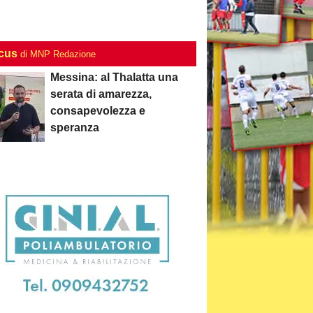
ocus
di MNP Redazione
Messina: al Thalatta una
serata di amarezza,
consapevolezza e
speranza