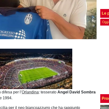
Le p
Oggi
Unmute
Loaded
:
100.00%
difesa per l’
Orlandina
: tesserato
Angel David Sombra
se 1994.
Pro
icilia per il neo biancoazzurro che ha raggiunto