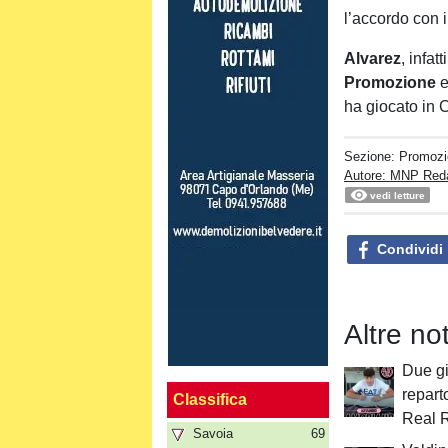
l’accordo con i
Alvarez
, infat
Promozione
e
ha giocato in C
Sezione:
Promozi
Autore: MNP Red
vedi letture
Condividi
Altre no
Due gi
repart
Classifica
Real 
Savoia
69