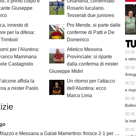
si, il primo colpo è
Orlandina, confermato
ccante Giuseppe
Rosario Iuculano.
rco
Tesserati due juniores
ica, innesto di
Pro Mende, si parte dalle
re per la difesa:
conferme di Patti e De
Trimboli
Domenico
orni per l'Aluntina:
Atletico Messina
01:00
Franco Mammana
Provinciale: si riparte
e retr
iele Castagnolo
dalla conferma di mister
00:56
Giuseppe Midiri
Antog
 Falcone affida la
Un ritorno per l'attacco
00:52
na a mister Paolo
dell'Aluntina: ecco
e risp
Marco Lima
00:49
izie
Bollin
00:45
la tra
ago
00:42
ilazzo e Messana a Galati Mamertino: finisce 2-1 per i rossoblù