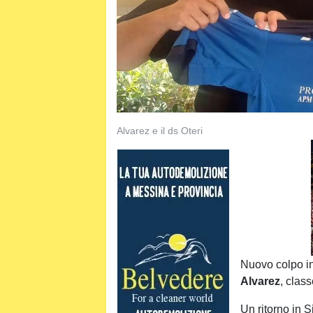
Alvarez e il ds Oteri
Nuovo colpo in 
Alvarez
, clas
Un ritorno in S