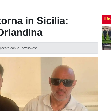
orna in Sicilia:
Il f
Orlandina
 giocato con la Torrenovese