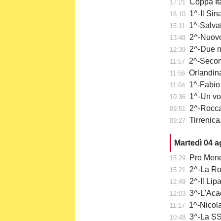
Coppa It
17:21
1^-Il Sina
16:10
1^-Salvat
15:11
2^-Nuovo 
13:48
2^-Due n
12:39
2^-Secon
11:57
Orlandina
11:56
1^-Fabio 
11:04
1^-Un vo
10:36
2^-Rocca
09:51
Tirrenica
09:27
Martedì 04 
Pro Mend
15:29
2^-La Ro
15:21
2^-Il Lip
12:49
3^-L'Aca
12:03
1^-Nicola
11:17
3^-La SS 
10:48