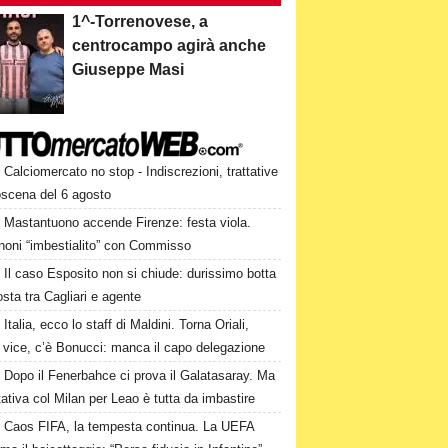
1^-Torrenovese, a
centrocampo agirà anche
Giuseppe Masi
Calciomercato no stop - Indiscrezioni, trattative
oscena del 6 agosto
Mastantuono accende Firenze: festa viola.
noni “imbestialito” con Commisso
Il caso Esposito non si chiude: durissimo botta
osta tra Cagliari e agente
Italia, ecco lo staff di Maldini. Torna Oriali,
i vice, c’è Bonucci: manca il capo delegazione
Dopo il Fenerbahce ci prova il Galatasaray. Ma
ttativa col Milan per Leao è tutta da imbastire
Caos FIFA, la tempesta continua. La UEFA