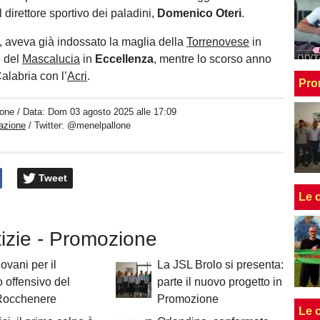
l direttore sportivo dei paladini,
Domenico
Oteri
.
ti, aveva già indossato la maglia della
Torrenovese
in
 del
Mascalucia
in
Eccellenza
, mentre lo scorso anno
alabria con l’
Acri
.
Pro
one
/ Data:
Dom 03 agosto 2025 alle 17:09
azione
/ Twitter:
@menelpallone
Tweet
Le 
tizie - Promozione
ovani per il
La JSL Brolo si presenta:
o offensivo del
parte il nuovo progetto in
Rocchenere
Promozione
Le 