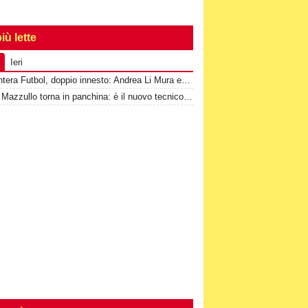
iù lette
Ieri
2^-Cantera Futbol, doppio innesto: Andrea Li Mura e Giuseppe Tomasello
Santo Mazzullo torna in panchina: è il nuovo tecnico del Sant'Alessio Tre Torri