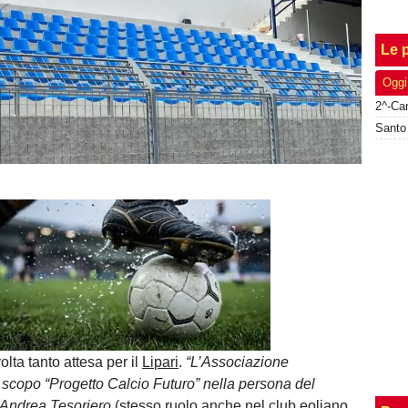
Le p
Oggi
Unmute
Loaded
:
100.00%
volta tanto attesa per il
Lipari
.
“L’Associazione
scopo “Progetto Calcio Futuro” nella persona del
. Andrea Tesoriero
(stesso ruolo anche nel club eoliano