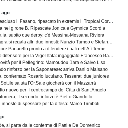
5 ago
escluso il Fasano, ripescato in extremis il Tropical Coriano
na nel girone B. Ripescate Jonica e Gymnica Scordia
alia, subito due derby: c'è Messina-Messana Riviera
gra si regala altri due innesti: Nunzio Tumeo e Stefano Calà
ore Panarello pronto a difendere i pali dell'Alì Terme
difensore per la Vigor Itala: ingaggiato Francesco Barbera
ovità per il Pellegrino: Mamoudou Bara e Salvo Lisa
do rinforzo per la Saponarese: arriva Danilo Maisano
, confermato Rosario Iuculano. Tesserati due juniores
Sottile saluta l'Or.Sa e giocherà con il Mazzarrà
lto nuovo per il centrocampo del Città di Sant'Angelo
lumera, il secondo rinforzo è Pietro Giandolfo
, innesto di spessore per la difesa: Marco Trimboli
ago
e, si parte dalle conferme di Patti e De Domenico