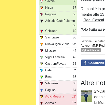
Savoia
69
Nissa
67
Domani è in pr
Reggina
66
mentre alle 13 
il
Real Gescal
Athletic Club Palermo
60
(foto tratta d
Gelbison
60
Sambiase
53
Sezione:
Le categ
Nuova Igea Virtus
53*
Autore: MNP Red
Milazzo
44
vedi letture
Vigor Lamezia
42
Condividi
CastrumFavara
38
Gela
37*
Enna
36
Altre no
Vibonese
35
Ragusa
34
2^-Can
ACR Messina
32*
doppio
Li Mu
Acireale
32*