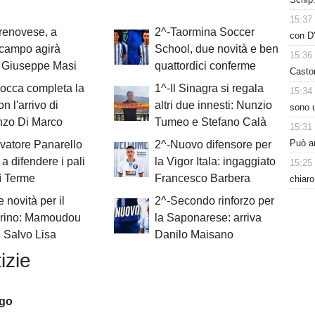
15:37
renovese, a
2^-Taormina Soccer
con D'
ocampo agirà
School, due novità e ben
15:36
 Giuseppe Masi
quattordici conferme
Casto
Rocca completa la
1^-Il Sinagra si regala
15:34
n l'arrivo di
altri due innesti: Nunzio
sono u
nzo Di Marco
Tumeo e Stefano Calà
15:31
Può ar
vatore Panarello
2^-Nuovo difensore per
 a difendere i pali
la Vigor Itala: ingaggiato
15:25
lì Terme
Francesco Barbera
chiaro
 novità per il
2^-Secondo rinforzo per
grino: Mamoudou
la Saponarese: arriva
 Salvo Lisa
Danilo Maisano
izie
ago