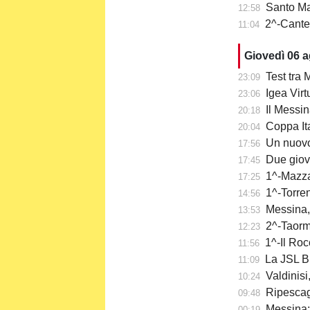
Santo Mazzu
12:58
2^-Cantera
11:04
Giovedì 06 
Test tra M
23:09
Igea Virtu
23:06
Il Messin
20:18
Coppa Itali
20:04
Un nuovo
17:56
Due giov
17:45
1^-Mazzar
17:25
1^-Torre
14:56
Messina,
13:53
2^-Taormi
12:23
1^-Il Roc
11:56
La JSL Br
11:09
Valdinisi
10:24
Ripescaggi
09:48
Messina: a
00:19