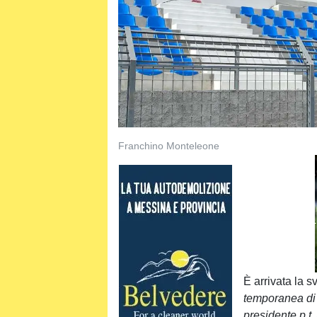
Franchino Monteleone
È arrivata la s
temporanea di 
presidente p.t