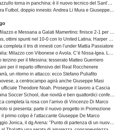
llo torna in panchina: è il nuovo tecnico del Sant'Alessio Tre Torri
 Futbol, doppio innesto: Andrea Li Mura e Giuseppe Tomasello
ago
ilazzo e Messana a Galati Mamertino: finisce 2-1 per i rossoblù
s, ottimi spunti nel 10-0 con lo United Latina. Harper scatenato
a completa il tris di innesti con l'under Mattia Passiatore
a: Milazzo con Vibonese o Avola. C’è Nissa-Igea. Lunedì i calendari
 terzino per il Messina: tesserato Matteo Guerriero
ani per il reparto offensivo del Real Rocchenere
rà, un ritorno in attacco: ecco Stefano Puliafito
novese, a centrocampo agirà anche Giuseppe Masi
 ufficiale Theodore Noah. Prosegue il lavoro a Cascia
na Soccer School, due novità e ben quattordici conferme
ca completa la rosa con l'arrivo di Vincenzo Di Marco
olo si presenta: parte il nuovo progetto in Promozione
, il primo colpo è l'attaccante Giuseppe De Marco
o Jonica, il dg Arena: "Punto di partenza di un nuovo percorso"
l Thalatta una serata di amarezza, consapevolezza e speranza