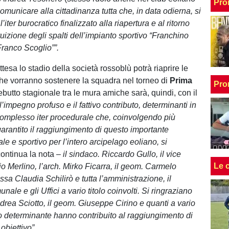
Pro
 comunicare alla cittadinanza tutta che, in data odierna, si
’iter burocratico finalizzato alla riapertura e al ritorno
ruizione degli spalti dell’impianto sportivo “Franchino
ranco Scoglio””.
tesa lo stadio della società rossoblù potrà riaprire le
 che vorranno sostenere la squadra nel torneo di
Prima
Pro
 debutto stagionale tra le mura amiche sarà, quindi, con il
l’impegno profuso e il fattivo contributo, determinanti in
complesso iter procedurale che, coinvolgendo più
 garantito il raggiungimento di questo importante
le e sportivo per l’intero arcipelago eoliano, si
continua la nota –
il sindaco. Riccardo Gullo, il vice
Le 
o Merlino, l’arch. Mirko Ficarra, il geom. Carmelo
.ssa Claudia Schilirò e tutta l’amministrazione, il
ale e gli Uffici a vario titolo coinvolti. Si ringraziano
Andrea Sciotto, il geom. Giuseppe Cirino e quanti a vario
do determinante hanno contribuito al raggiungimento di
obiettivo”.