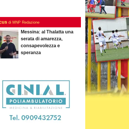
ocus
di MNP Redazione
Messina: al Thalatta una
serata di amarezza,
consapevolezza e
speranza