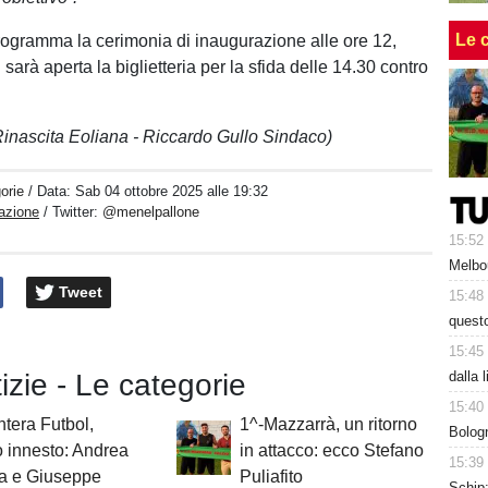
Le 
ogramma la cerimonia di inaugurazione alle ore 12,
sarà aperta la biglietteria per la sfida delle 14.30 contro
.
a Rinascita Eoliana - Riccardo Gullo Sindaco)
orie
/ Data:
Sab 04 ottobre 2025 alle 19:32
azione
/ Twitter:
@menelpallone
15:52
Melbo
Tweet
15:48
questo
15:45
dalla 
tizie - Le categorie
15:40
tera Futbol,
1^-Mazzarrà, un ritorno
Bologn
 innesto: Andrea
in attacco: ecco Stefano
15:39
ra e Giuseppe
Puliafito
Schip: