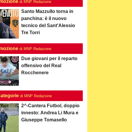
mozione
di MNP Redazione
Santo Mazzullo torna in
panchina: è il nuovo
tecnico del Sant'Alessio
Tre Torri
mozione
di MNP Redazione
Due giovani per il reparto
offensivo del Real
Rocchenere
categorie
di MNP Redazione
2^-Cantera Futbol, doppio
innesto: Andrea Li Mura e
Giuseppe Tomasello