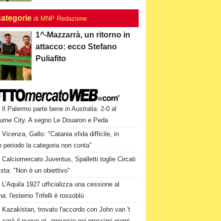
categorie
di MNP Redazione
1^-Mazzarrà, un ritorno in
attacco: ecco Stefano
Puliafito
Il Palermo parte bene in Australia: 2-0 al
urne City. A segno Le Douaron e Peda
Vicenza, Gallo: "Catania sfida difficile, in
 periodo la categoria non conta"
Calciomercato Juventus, Spalletti toglie Circati
lista: "Non è un obiettivo"
L'Aquila 1927 ufficializza una cessione al
a: l'esterno Trifelli è rossoblù
Kazakistan, trovato l'accordo con John van 't
 sarà il nuovo ct, annuncio nei prossimi giorni