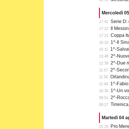
Mercoledì 0
Serie D: 
17:42
Il Messi
17:22
Coppa It
17:21
1^-Il Sina
16:10
1^-Salvat
15:11
2^-Nuovo 
13:48
2^-Due n
12:39
2^-Secon
11:57
Orlandina
11:56
1^-Fabio 
11:04
1^-Un vo
10:36
2^-Rocca
09:51
Tirrenica
09:27
Martedì 04 
Pro Mend
15:29