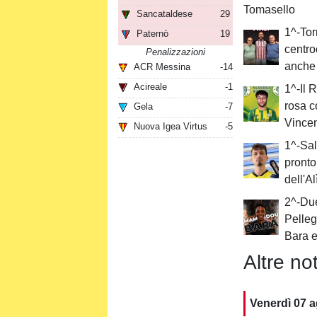
Tomasello
Sancataldese
29
1^-Tor
Paternò
19
centr
Penalizzazioni
anche
ACR Messina
-14
Acireale
-1
1^-Il 
rosa co
Gela
-7
Vince
Nuova Igea Virtus
-5
1^-Sal
pronto
dell'A
2^-Due
Pelle
Bara e
Altre not
Venerdì 07 