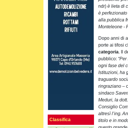
ndr)
è lieta di
è perfezionato l
alla pubblica f
Monteleone - F
Dopo anni di at
porte ai tifosi
categoria
. Il
pubblico:
“Per 
ogni fase del 
Istituzioni, ha
traguardo socia
ringraziano
– 
sindaco Saveri
Meduri, la dott
Consiglio Comun
altresì l’ing. 
Classifica
titolo e in mo
questo grande 