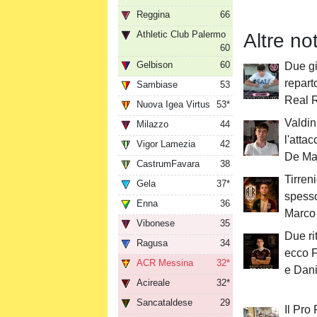
Reggina
66
Athletic Club Palermo
Altre no
60
Gelbison
60
Due gi
repart
Sambiase
53
Real 
Nuova Igea Virtus
53*
Valdini
Milazzo
44
l'atta
Vigor Lamezia
42
De Ma
CastrumFavara
38
Tirren
Gela
37*
spesso
Enna
36
Marco 
Vibonese
35
Due rit
Ragusa
34
ecco 
ACR Messina
32*
e Dan
Acireale
32*
Sancataldese
29
Il Pro