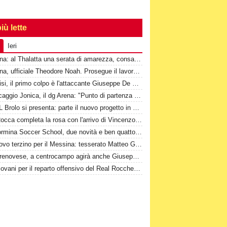
iù lette
Ieri
Messina: al Thalatta una serata di amarezza, consapevolezza e speranza
Messina, ufficiale Theodore Noah. Prosegue il lavoro a Cascia
Valdinisi, il primo colpo è l'attaccante Giuseppe De Marco
Ripescaggio Jonica, il dg Arena: "Punto di partenza di un nuovo percorso"
La JSL Brolo si presenta: parte il nuovo progetto in Promozione
1^-Il Rocca completa la rosa con l'arrivo di Vincenzo Di Marco
2^-Taormina Soccer School, due novità e ben quattordici conferme
Un nuovo terzino per il Messina: tesserato Matteo Guerriero
1^-Torrenovese, a centrocampo agirà anche Giuseppe Masi
Due giovani per il reparto offensivo del Real Rocchenere