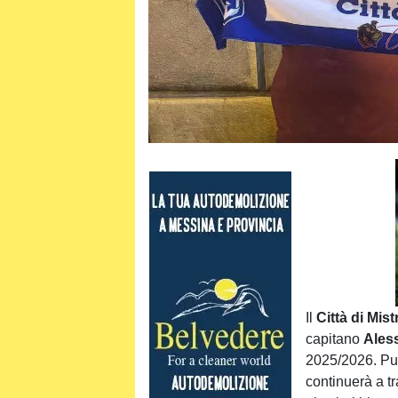
Il
Città di Mist
capitano
Aless
2025/2026. Pun
continuerà a t