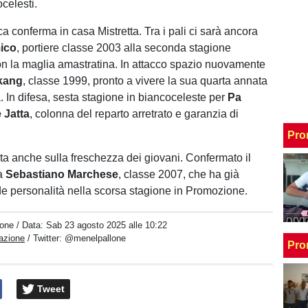
ocelesti.
a conferma in casa Mistretta. Tra i pali ci sarà ancora
ico
, portiere classe 2003 alla seconda stagione
n la maglia amastratina. In attacco spazio nuovamente
kang
, classe 1999, pronto a vivere la sua quarta annata
. In difesa, sesta stagione in biancoceleste per
Pa
 Jatta
, colonna del reparto arretrato e garanzia di
Pro
ta anche sulla freschezza dei giovani. Confermato il
ta
Sebastiano Marchese
, classe 2007, che ha già
e personalità nella scorsa stagione in Promozione.
one
/ Data:
Sab 23 agosto 2025 alle 10:22
azione
/ Twitter:
@menelpallone
Pro
Tweet