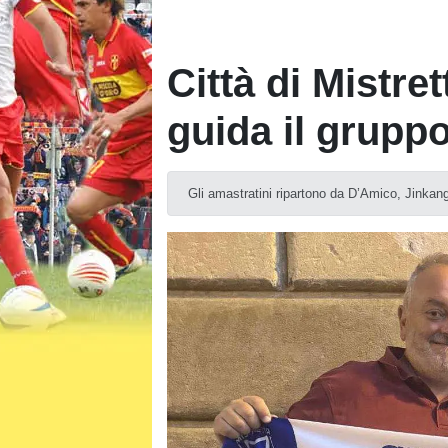
Città di Mistret
guida il grupp
Gli amastratini ripartono da D’Amico, Jinkan