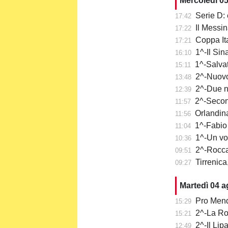
Mercoledì 0
Serie D: 
17:42
Il Messi
17:22
Coppa It
17:21
1^-Il Sina
16:10
1^-Salvat
15:11
2^-Nuovo 
13:48
2^-Due n
12:39
2^-Secon
11:57
Orlandina
11:56
1^-Fabio 
11:04
1^-Un vo
10:36
2^-Rocca
09:51
Tirrenica
09:27
Martedì 04 
Pro Mend
15:29
2^-La Ro
15:21
2^-Il Lip
12:49