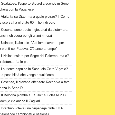
Scafatese, l'esperto Sicurella scende in Serie
ocherà con la Paganese
Atalanta su Diao, ma a quale prezzo? Il Como
te scorsa ha rifiutato 60 milioni di euro
Cesena, sono tredici i giocatori da sistemare.
ncini chiuderà per gli ultimi rinforzi
Udinese, Kabasele: "Abbiamo lavorato per
e pronti col Padova. C'è ancora tempo"
L'Hellas insiste per Segre del Palermo: ma c'è
 distanza fra le parti
Laurienté espulso in Sassuolo-Celta Vigo: c'è
la possibilità che venga squalificato
Cosenza, il giovane difensore Rocco va a fare
enza in Serie D
Il Bologna piomba su Kusic: sul classe 2008
domlje c'è anche il Cagliari
Infantino voleva una Superlega della FIFA
ensionando campionati e nazionali