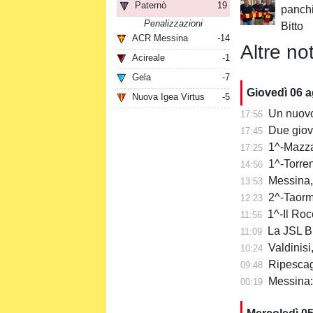
Paternò
19
panchi
Penalizzazioni
Bitto
ACR Messina
-14
Altre not
Acireale
-1
Gela
-7
Giovedì 06 
Nuova Igea Virtus
-5
Un nuovo
17:56
Due giov
17:45
1^-Mazzar
17:25
1^-Torre
14:56
Messina,
13:53
2^-Taormi
12:23
1^-Il Roc
11:56
La JSL Br
11:09
Valdinisi
10:24
Ripescaggi
09:48
Messina: a
00:19