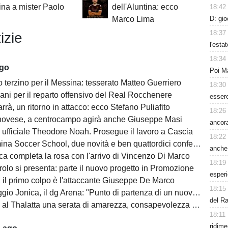
na a mister Paolo
dell'Aluntina: ecco
18:42
D: gi
Marco Lima
18:37
izie
l'esta
18:34
ago
Poi Ma
 terzino per il Messina: tesserato Matteo Guerriero
18:30
ani per il reparto offensivo del Real Rocchenere
esser
rà, un ritorno in attacco: ecco Stefano Puliafito
18:26
novese, a centrocampo agirà anche Giuseppe Masi
ancora
 ufficiale Theodore Noah. Prosegue il lavoro a Cascia
18:22
na Soccer School, due novità e ben quattordici conferme
anche 
ca completa la rosa con l'arrivo di Vincenzo Di Marco
18:19
olo si presenta: parte il nuovo progetto in Promozione
esperi
, il primo colpo è l'attaccante Giuseppe De Marco
18:15
o Jonica, il dg Arena: "Punto di partenza di un nuovo percorso"
del Ra
l Thalatta una serata di amarezza, consapevolezza e speranza
18:11
ridim