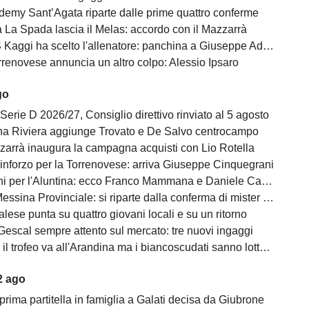
demy Sant’Agata riparte dalle prime quattro conferme
 La Spada lascia il Melas: accordo con il Mazzarrà
Kaggi ha scelto l'allenatore: panchina a Giuseppe Adornetto
rrenovese annuncia un altro colpo: Alessio Ipsaro
go
Serie D 2026/27, Consiglio direttivo rinviato al 5 agosto
na Riviera aggiunge Trovato e De Salvo centrocampo
zzarrà inaugura la campagna acquisti con Lio Rotella
rinforzo per la Torrenovese: arriva Giuseppe Cinquegrani
ni per l'Aluntina: ecco Franco Mammana e Daniele Castagnolo
ssina Provinciale: si riparte dalla conferma di mister Giuseppe Midiri
alese punta su quattro giovani locali e su un ritorno
Gescal sempre attento sul mercato: tre nuovi ingaggi
il trofeo va all'Arandina ma i biancoscudati sanno lottare
2 ago
prima partitella in famiglia a Galati decisa da Giubrone