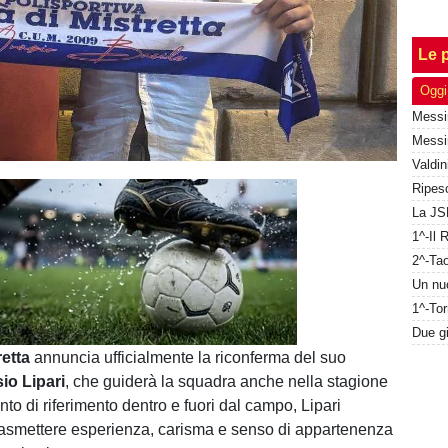
Le p
Oggi
Unmute
Loaded
:
100.00%
retta
annuncia ufficialmente la riconferma del suo
io Lipari
, che guiderà la squadra anche nella stagione
to di riferimento dentro e fuori dal campo, Lipari
rasmettere esperienza, carisma e senso di appartenenza