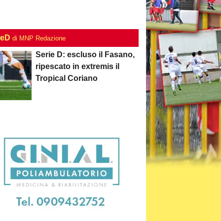
ieD
di MNP Redazione
Serie D: escluso il Fasano,
ripescato in extremis il
Tropical Coriano