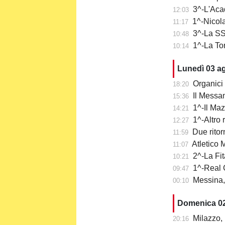
3^-L'Aca
12:03
1^-Nicola
11:17
3^-La SS 
10:48
1^-La To
10:14
Lunedì 03 a
Organici 
18:20
Il Messa
15:36
1^-Il Ma
14:21
1^-Altro 
12:27
Due ritor
11:59
Atletico Me
11:07
2^-La Fit
10:21
1^-Real 
09:47
Messina, 
00:10
Domenica 0
Milazzo, 
20:16