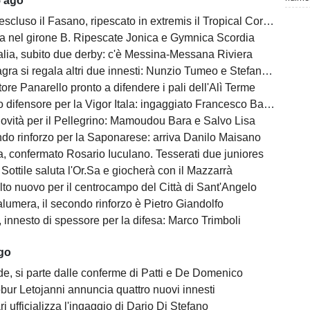
5 ago
escluso il Fasano, ripescato in extremis il Tropical Coriano
na nel girone B. Ripescate Jonica e Gymnica Scordia
alia, subito due derby: c'è Messina-Messana Riviera
gra si regala altri due innesti: Nunzio Tumeo e Stefano Calà
ore Panarello pronto a difendere i pali dell'Alì Terme
difensore per la Vigor Itala: ingaggiato Francesco Barbera
ovità per il Pellegrino: Mamoudou Bara e Salvo Lisa
do rinforzo per la Saponarese: arriva Danilo Maisano
, confermato Rosario Iuculano. Tesserati due juniores
Sottile saluta l'Or.Sa e giocherà con il Mazzarrà
lto nuovo per il centrocampo del Città di Sant'Angelo
lumera, il secondo rinforzo è Pietro Giandolfo
, innesto di spessore per la difesa: Marco Trimboli
ago
e, si parte dalle conferme di Patti e De Domenico
bur Letojanni annuncia quattro nuovi innesti
ari ufficializza l'ingaggio di Dario Di Stefano