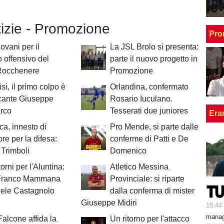
tizie - Promozione
Pro
ovani per il
La JSL Brolo si presenta:
o offensivo del
parte il nuovo progetto in
Rocchenere
Promozione
si, il primo colpo è
Orlandina, confermato
ccante Giuseppe
Rosario Iuculano.
rco
Tesserati due juniores
Era
ica, innesto di
Pro Mende, si parte dalle
re per la difesa:
conferme di Patti e De
Trimboli
Domenico
orni per l'Aluntina:
Atletico Messina
Franco Mammana
Provinciale: si riparte
iele Castagnolo
dalla conferma di mister
Giuseppe Midiri
18:44
manage
 Falcone affida la
Un ritorno per l'attacco