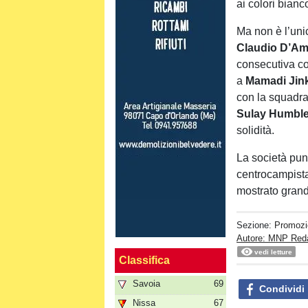
ai colori bianc
Ma non è l’unic
Claudio D’Am
consecutiva co
a
Mamadi Jin
con la squadra
Sulay Humble
solidità.
La società pun
centrocampis
mostrato grand
Sezione:
Promozi
Autore: MNP Red
vedi letture
Classifica
Savoia
69
Condividi
Nissa
67