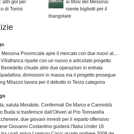
 altri gol per
ai tifosi del Messina:
co di Torrisi
niente biglietti per il
triangolare
izie
go
 Messina Provinciale apre il mercato con due nuovi attaccanti
di Villafranca riparte con un nuovo e articolato progetto
 Benedetto chiude altre due operazioni in entrata
padafora, dimissioni in massa ma il progetto prosegue
ng Milazzo lavora per il debutto in Terza categoria
ago
tta, saluta Morabito. Confermati De Marco e Cannistrà
 Buda si trasferisce dall'Oliveri al Pro Tonnarella
henere, due giovani innesti per il reparto offensivo
ese Giovanni Costantino guiderà l'Italia Under 16
ra i pali arriva Lorenzo Coco: quarto portiere 2008 della rosa