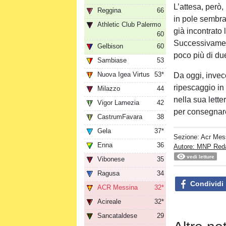
L’attesa, però,
Reggina
66
in pole sembra
Athletic Club Palermo
già incontrato 
60
Successivament
Gelbison
60
poco più di due
Sambiase
53
Nuova Igea Virtus
53*
Da oggi, invec
ripescaggio i
Milazzo
44
nella sua lette
Vigor Lamezia
42
per consegnare
CastrumFavara
38
Gela
37*
Sezione:
Acr Mes
Enna
36
Autore: MNP Red
vedi letture
Vibonese
35
Ragusa
34
Condividi
ACR Messina
32*
Acireale
32*
Sancataldese
29