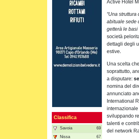
Active Hotel M
“Una struttura
abituale sede 
getterà le bas
società pelori
dettagli degli 
estive.
Una scelta che 
soprattutto, an
a disputare:
se
nomina del dir
annunciato a
International 
internazionale
sviluppando re
Classifica
talenti e contr
Savoia
69
del network Ra
Nissa
67