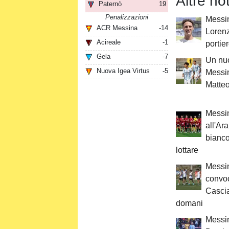
Altre no
Paternò
19
Penalizzazioni
Messina
ACR Messina
-14
Lorenz
Acireale
-1
portie
Gela
-7
Un nuo
Nuova Igea Virtus
-5
Messin
Matteo
Messin
all'Ar
bianc
lottare
Messin
convoca
Cascia
domani
Messin