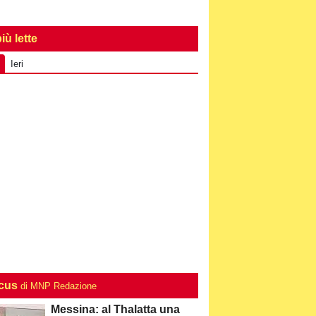
iù lette
Ieri
ocus
di MNP Redazione
Messina: al Thalatta una