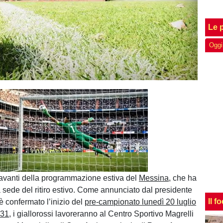
Le p
Oggi
Unmute
Loaded
:
100.00%
 avanti della programmazione estiva del
Messina
, che ha
la sede del ritiro estivo. Come annunciato dal presidente
Il f
 è confermato l’inizio del
pre-campionato lunedì 20 luglio
 31
, i giallorossi lavoreranno al Centro Sportivo Magrelli