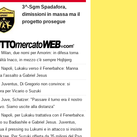
3^-Sgm Spadafora,
dimissioni in massa ma il
progetto prosegue
Milan, due nomi per Amorim: in difesa torna
alità Inaco, in mezzo c'è sempre Hojbjerg
Napoli, Lukaku verso il Fenerbahce: Manna
a l’assalto a Gabriel Jesus
Juventus, Di Gregorio non convince: si
ra per Vicario o Suzuki
Juve, Schatzer: "Passare il turno era il nostro
ivo. Siamo uscite alla distanza"
Napoli, per Lukaku trattativa con il Fenerbahce.
to su Badiashile e Gabriel Jesus. Juventus,
ua il pressing su Lukumi e in attacco si insiste
rkzee. Per Suzuki offerta da 35 milioni del Psg