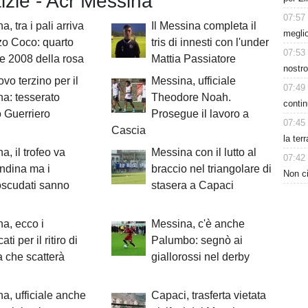
tizie - Acr Messina
07:57
, tra i pali arriva
Il Messina completa il
meglio
o Coco: quarto
tris di innesti con l'under
07:53
re 2008 della rosa
Mattia Passiatore
nostro
vo terzino per il
Messina, ufficiale
07:49
a: tesserato
Theodore Noah.
contin
 Guerriero
Prosegue il lavoro a
07:45
Cascia
la ter
a, il trofeo va
Messina con il lutto al
07:42
andina ma i
braccio nel triangolare di
Non ci
oscudati sanno
stasera a Capaci
a, ecco i
Messina, c'è anche
ti per il ritiro di
Palumbo: segnò ai
 che scatterà
giallorossi nel derby
a, ufficiale anche
Capaci, trasferta vietata