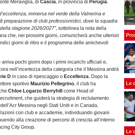
onte Meraviglia, di
Cascia
, in provincia di
Perugia
.
 d’eccellenza, immersa nel verde della Valnerina e
di preparazione di club professionistici, dove la squadra
i della stagione 2026/2027”
, sottolinea la nota della
Pro
tana che, nei prossimi giorni, comunicherà anche ulteriori
undici giorni di ritiro e il programma delle amichevoli
arriva pochi giorni dopo i primi incarichi ufficiali e,
cora nell’incertezza della categoria che il Messina andrà
rie D
in caso di ripescaggio o
Eccellenza
. Dopo la
Le 
ettore sportivo
Maurizio Pellegrino
, il club ha
nche
Chloe Logarzo Berryhill
come Head of
Recruitment, che guiderà la strategia di reclutamento
 dell’Acr Messina negli Stati Uniti e in Canada,
lazioni con club e accademie, individuando giovani
ibuendo alla creazione di percorsi di crescita all’interno
cing City Group.
Le 