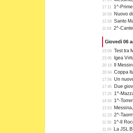
1^-Prime 
17:11
Nuovo di
16:58
Santo Mazzu
12:58
2^-Cantera
11:04
Giovedì 06 
Test tra M
23:09
Igea Virtu
23:06
Il Messin
20:18
Coppa Itali
20:04
Un nuovo
17:56
Due giov
17:45
1^-Mazzar
17:25
1^-Torre
14:56
Messina,
13:53
2^-Taormi
12:23
1^-Il Roc
11:56
La JSL Br
11:09