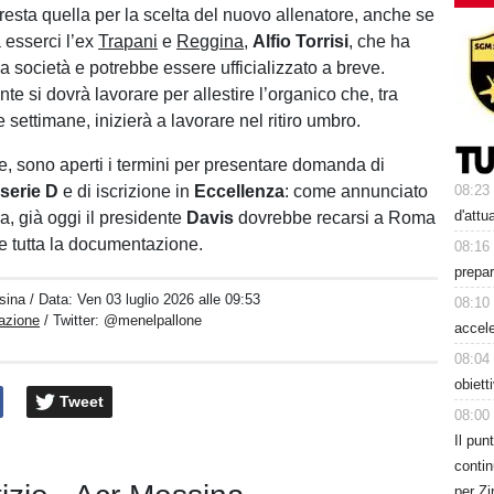
 resta quella per la scelta del nuovo allenatore, anche se
 esserci l’ex
Trapani
e
Reggina
,
Alfio Torrisi
, che ha
la società e potrebbe essere ufficializzato a breve.
e si dovrà lavorare per allestire l’organico che, tra
 settimane, inizierà a lavorare nel ritiro umbro.
e, sono aperti i termini per presentare domanda di
n
serie D
e di iscrizione in
Eccellenza
: come annunciato
08:23
d'attu
ra, già oggi il presidente
Davis
dovrebbe recarsi a Roma
 tutta la documentazione.
08:16
prepar
sina
/ Data:
Ven 03 luglio 2026 alle 09:53
08:10
azione
/ Twitter:
@menelpallone
accele
08:04
obiett
Tweet
08:00
Il pun
contin
per Zi