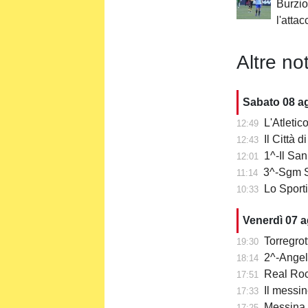
Burzio:
l'attac
Altre not
Sabato 08 a
L'Atletico
12:49
Il Città 
12:43
1^-Il San
12:01
3^-Sgm S
11:14
Lo Sporti
10:33
Venerdì 07 
Torregro
19:30
2^-Angelo
18:14
Real Rocc
17:51
Il messin
17:33
Messina, t
17:25