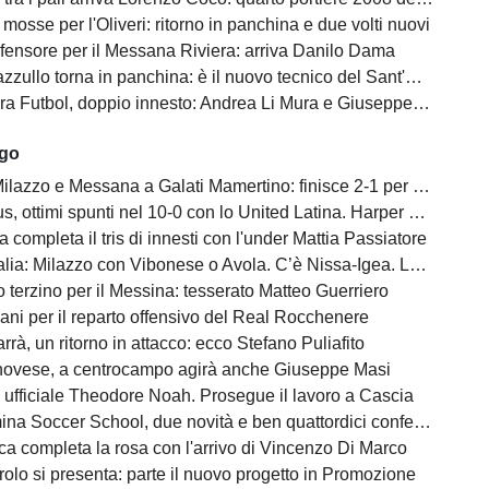
mosse per l'Oliveri: ritorno in panchina e due volti nuovi
fensore per il Messana Riviera: arriva Danilo Dama
llo torna in panchina: è il nuovo tecnico del Sant'Alessio Tre Torri
 Futbol, doppio innesto: Andrea Li Mura e Giuseppe Tomasello
ago
ilazzo e Messana a Galati Mamertino: finisce 2-1 per i rossoblù
s, ottimi spunti nel 10-0 con lo United Latina. Harper scatenato
a completa il tris di innesti con l'under Mattia Passiatore
a: Milazzo con Vibonese o Avola. C’è Nissa-Igea. Lunedì i calendari
 terzino per il Messina: tesserato Matteo Guerriero
ani per il reparto offensivo del Real Rocchenere
rà, un ritorno in attacco: ecco Stefano Puliafito
novese, a centrocampo agirà anche Giuseppe Masi
 ufficiale Theodore Noah. Prosegue il lavoro a Cascia
na Soccer School, due novità e ben quattordici conferme
ca completa la rosa con l'arrivo di Vincenzo Di Marco
olo si presenta: parte il nuovo progetto in Promozione