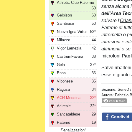
Athletic Club Palermo
senza alcuna in
60
dell'Area Tec
Gelbison
60
salvare l'
Orlan
Sambiase
53
Faremo di tutto
Nuova Igea Virtus
53*
intrometta o p
Milazzo
44
intrusioni e in
Vigor Lamezia
42
altrimenti o se
microfoni
Paol
CastrumFavara
38
Gela
37*
Salvo ribaltoni 
Enna
36
essere giunto 
Vibonese
35
Ragusa
34
Sezione:
SerieD
Autore: Fabrizio B
ACR Messina
32*
vedi letture
Acireale
32*
Sancataldese
29
Condividi
Paternò
19
Penalizzazioni