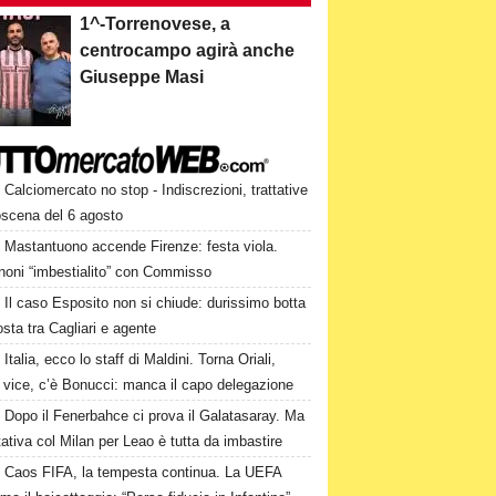
1^-Torrenovese, a
centrocampo agirà anche
Giuseppe Masi
Calciomercato no stop - Indiscrezioni, trattative
oscena del 6 agosto
Mastantuono accende Firenze: festa viola.
noni “imbestialito” con Commisso
Il caso Esposito non si chiude: durissimo botta
osta tra Cagliari e agente
Italia, ecco lo staff di Maldini. Torna Oriali,
i vice, c’è Bonucci: manca il capo delegazione
Dopo il Fenerbahce ci prova il Galatasaray. Ma
ttativa col Milan per Leao è tutta da imbastire
Caos FIFA, la tempesta continua. La UEFA