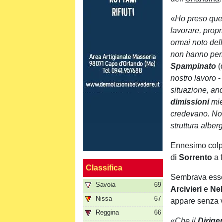
«
Ho preso ques
lavorare, prop
ormai noto del
non hanno per
Spampinato
(
nostro lavoro
-
situazione, an
dimissioni
mi
credevano. No
struttura alber
Ennesimo colp
di
Sorrento
a f
Classifica
Sembrava essere
Savoia
69
Arcivieri
e
Ne
Nissa
67
appare senza v
Reggina
66
«
Che il
Dirig