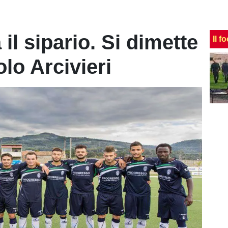
 il sipario. Si dimette
Il f
lo Arcivieri