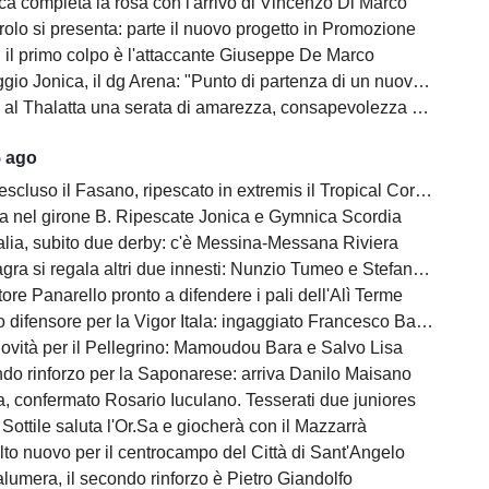
ca completa la rosa con l'arrivo di Vincenzo Di Marco
olo si presenta: parte il nuovo progetto in Promozione
, il primo colpo è l'attaccante Giuseppe De Marco
o Jonica, il dg Arena: "Punto di partenza di un nuovo percorso"
l Thalatta una serata di amarezza, consapevolezza e speranza
5 ago
escluso il Fasano, ripescato in extremis il Tropical Coriano
na nel girone B. Ripescate Jonica e Gymnica Scordia
alia, subito due derby: c'è Messina-Messana Riviera
gra si regala altri due innesti: Nunzio Tumeo e Stefano Calà
ore Panarello pronto a difendere i pali dell'Alì Terme
difensore per la Vigor Itala: ingaggiato Francesco Barbera
ovità per il Pellegrino: Mamoudou Bara e Salvo Lisa
do rinforzo per la Saponarese: arriva Danilo Maisano
, confermato Rosario Iuculano. Tesserati due juniores
Sottile saluta l'Or.Sa e giocherà con il Mazzarrà
lto nuovo per il centrocampo del Città di Sant'Angelo
lumera, il secondo rinforzo è Pietro Giandolfo