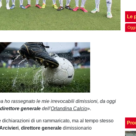
Le p
Oggi
Unmute
Loaded
:
100.00%
na ho rassegnato le mie irrevocabili dimissioni, da oggi
l
direttore generale
dell'
Orlandina Calcio
».
 dichiarazioni di un rammaricato, ma al tempo stesso
Pro
Arcivieri
,
direttore generale
dimissionario