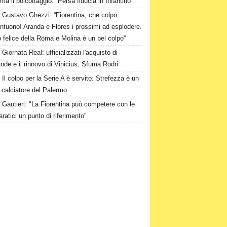
ma il boicottaggio: “Persa fiducia in Infantino”
Gustavo Ghezzi: “Fiorentina, che colpo
ntuono! Aranda e Flores i prossimi ad esplodere.
 felice della Roma e Molina è un bel colpo”
Giornata Real: ufficializzati l'acquisto di
de e il rinnovo di Vinicius. Sfuma Rodri
Il colpo per la Serie A è servito: Strefezza è un
 calciatore del Palermo
Gautieri: "La Fiorentina può competere con le
aratici un punto di riferimento"