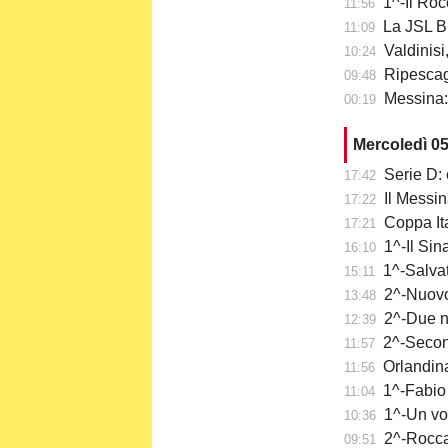
1^-Il Roc
11:56
La JSL Br
11:09
Valdinisi
10:24
Ripescaggi
09:48
Messina: a
00:19
Mercoledì 0
Serie D: 
17:42
Il Messi
17:22
Coppa It
17:21
1^-Il Sina
16:10
1^-Salvat
15:11
2^-Nuovo 
13:48
2^-Due n
12:39
2^-Secon
11:57
Orlandina
11:56
1^-Fabio 
11:04
1^-Un vo
10:36
2^-Rocca
09:51