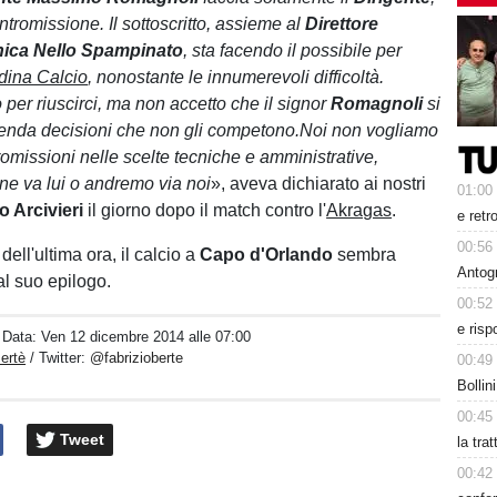
tromissione. Il sottoscritto, assieme al
Direttore
nica Nello Spampinato
, sta facendo il possibile per
dina Calcio
, nonostante le innumerevoli difficoltà.
 per riuscirci, ma non accetto che il signor
Romagnoli
si
renda decisioni che non gli competono.Noi non vogliamo
tromissioni nelle scelte tecniche e amministrative,
 ne va lui o andremo via noi
», aveva dichiarato ai nostri
01:00
o Arcivieri
il giorno dopo il match contro l'
Akragas
.
e retr
00:56
dell'ultima ora, il calcio a
Capo d'Orlando
sembra
Antog
al suo epilogo.
00:52
e risp
/ Data:
Ven 12 dicembre 2014 alle 07:00
ertè
/ Twitter:
@fabrizioberte
00:49
Bollin
00:45
Tweet
la tra
00:42