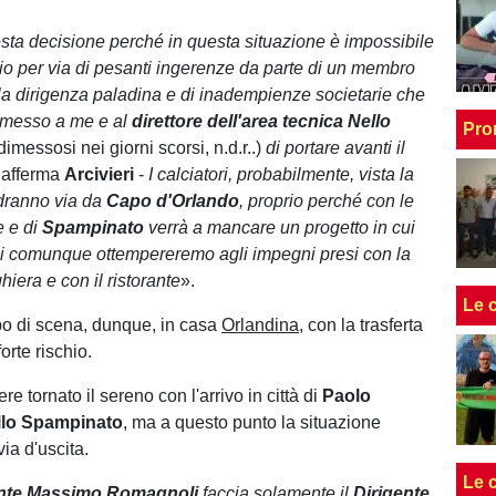
ta decisione perché in questa situazione è impossibile
rio per via di pesanti ingerenze da parte di un membro
la dirigenza paladina e di inadempienze societarie che
messo a me e al
direttore dell'area tecnica Nello
Pro
dimessosi nei giorni scorsi, n.d.r..)
di portare avanti il
 afferma
Arcivieri
-
I calciatori, probabilmente, vista la
dranno via da
Capo d'Orlando
, proprio perché con le
e e di
Spampinato
verrà a mancare un progetto in cui
i comunque ottempereremo agli impegni presi con la
ghiera e con il ristorante
».
Le 
o di scena, dunque, in casa
Orlandina
, con la trasferta
orte rischio.
 tornato il sereno con l'arrivo in città di
Paolo
llo Spampinato
, ma a questo punto la situazione
ia d'uscita.
Le 
ente Massimo Romagnoli
faccia solamente il
Dirigente
,