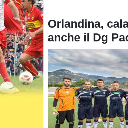
Orlandina, cala
anche il Dg Pao