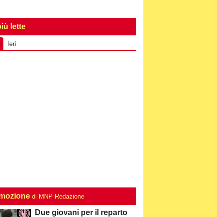
iù lette
Ieri
mozione
di MNP Redazione
Due giovani per il reparto