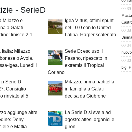
confer
tizie - SerieD
00:39
Masta
ra Milazzo e
Igea Virtus, ottimi spunti
Castro
na a Galati
nel 10-0 con lo United
00:38
ino: finisce 2-1
Latina. Harper scatenato
Dioman
00:34
Italia: Milazzo
Serie D: escluso il
nuovo
bonese o Avola.
Fasano, ripescato in
00:30
ssa-Igea. Lunedì i
extremis il Tropical
big. P
Coriano
ci Serie D
Milazzo, prima partitella
7, Consiglio
in famiglia a Galati
vo rinviato al 5
decisa da Giubrone
azzo aggiunge altre
La Serie D si svela ad
edine: Deny
agosto: attesi organici e
ele e Mattia
gironi