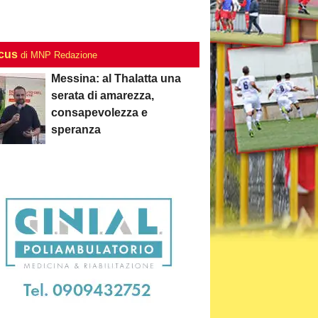
ocus
di MNP Redazione
Messina: al Thalatta una
serata di amarezza,
consapevolezza e
speranza