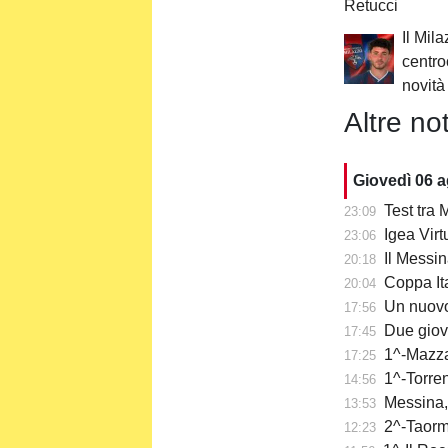
Retucci
Il Mil
centr
novità
Altre not
Giovedì 06 
Test tra M
23:09
Igea Virtu
23:06
Il Messin
20:18
Coppa Itali
20:04
Un nuovo
17:56
Due giov
17:45
1^-Mazzar
17:25
1^-Torre
14:56
Messina,
13:53
2^-Taormi
12:23