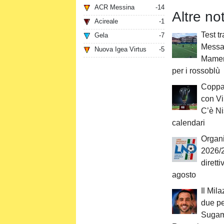
ACR Messina
-14
Altre no
Acireale
-1
Test t
Gela
-7
Messa
Nuova Igea Virtus
-5
Mamert
per i rossoblù
Coppa 
con Vi
C’è Ni
calendari
Organi
2026/2
diretti
agosto
Il Mil
due p
Sugami