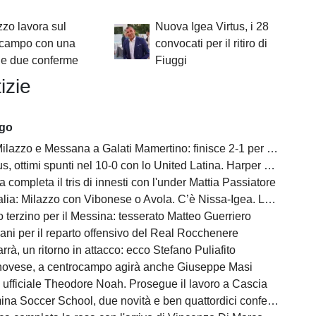
azzo lavora sul
Nuova Igea Virtus, i 28
ocampo con una
convocati per il ritiro di
 e due conferme
Fiuggi
izie
ago
ilazzo e Messana a Galati Mamertino: finisce 2-1 per i rossoblù
s, ottimi spunti nel 10-0 con lo United Latina. Harper scatenato
a completa il tris di innesti con l'under Mattia Passiatore
a: Milazzo con Vibonese o Avola. C’è Nissa-Igea. Lunedì i calendari
 terzino per il Messina: tesserato Matteo Guerriero
ani per il reparto offensivo del Real Rocchenere
rà, un ritorno in attacco: ecco Stefano Puliafito
novese, a centrocampo agirà anche Giuseppe Masi
 ufficiale Theodore Noah. Prosegue il lavoro a Cascia
na Soccer School, due novità e ben quattordici conferme