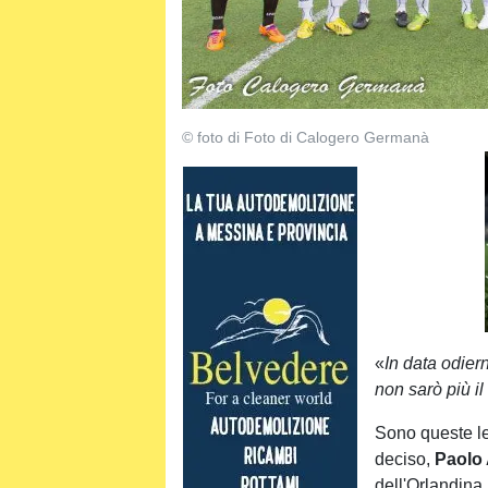
© foto di Foto di Calogero Germanà
«
In data odier
non sarò più i
Sono queste le
deciso,
Paolo 
dell'
Orlandina
.