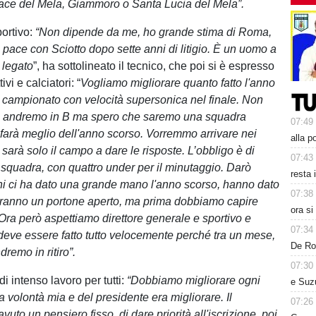
Pace del Mela, Giammoro o Santa Lucia del Mela”.
portivo:
“Non dipende da me, ho grande stima di Roma,
e pace con Sciotto dopo sette anni di litigio. È un uomo a
 legato
”, ha sottolineato il tecnico, che poi si è espresso
vi e calciatori: “
Vogliamo migliorare quanto fatto l'anno
 campionato con velocità supersonica nel finale. Non
e andremo in B ma spero che saremo una squadra
07:49
 farà meglio dell'anno scorso. Vorremmo arrivare nei
alla p
 sarà solo il campo a dare le risposte. L’obbligo è di
07:43
a squadra, con quattro under per il minutaggio. Darò
resta 
hi ci ha dato una grande mano l'anno scorso, hanno dato
07:38
vranno un portone aperto, ma prima dobbiamo capire
ora s
 Ora però aspettiamo direttore generale e sportivo e
07:34
eve essere fatto tutto velocemente perché tra un mese,
De Ros
remo in ritiro”.
07:30
 intenso lavoro per tutti:
“Dobbiamo migliorare ogni
e Suz
a volontà mia e del presidente era migliorare. Il
07:26
vuto un pensiero fisso, di dare priorità all'iscrizione, poi