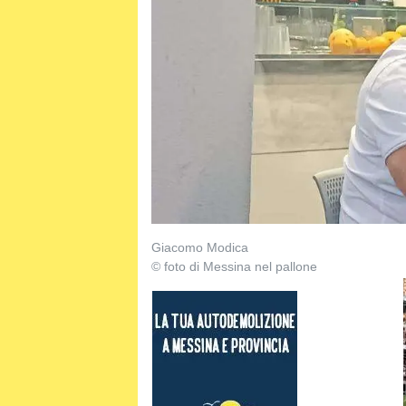
Giacomo Modica
© foto di Messina nel pallone