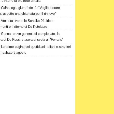
L’Inter è la più forte d’Italia"
Calhanoglu giura fedeltà: "Voglio restare
ter, aspetto una chiamata per il rinnovo"
Atalanta, verso lo Schalke 04: idee,
menti e il ritorno di De Ketelaere
Genoa, prove generali di campionato: la
a di De Rossi stasera si svela al "Ferraris"
Le prime pagine dei quotidiani italiani e stranieri
i, sabato 8 agosto