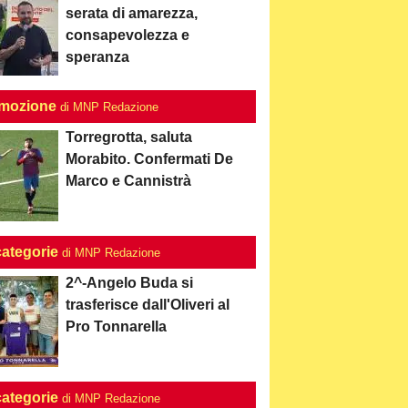
serata di amarezza,
consapevolezza e
speranza
mozione
di MNP Redazione
Torregrotta, saluta
Morabito. Confermati De
Marco e Cannistrà
categorie
di MNP Redazione
2^-Angelo Buda si
trasferisce dall'Oliveri al
Pro Tonnarella
categorie
di MNP Redazione