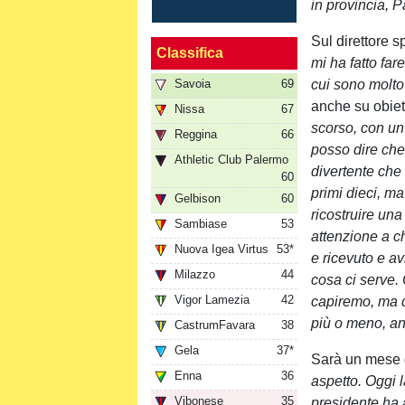
in provincia, 
Sul direttore s
Classifica
mi ha fatto far
Savoia
69
cui sono molto
anche su obietti
Nissa
67
scorso, con un
Reggina
66
posso dire ch
Athletic Club Palermo
divertente che
60
primi dieci, ma
Gelbison
60
ricostruire un
Sambiase
53
attenzione a c
Nuova Igea Virtus
53*
e ricevuto e a
Milazzo
44
cosa ci serve.
Vigor Lamezia
42
capiremo, ma d
più o meno, and
CastrumFavara
38
Gela
37*
Sarà un mese di
Enna
36
aspetto. Oggi l
Vibonese
35
presidente ha a