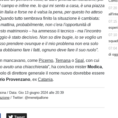
Como. 
 il campo e infine me. Io qui mi sento a casa, è una piazza
07:20
e in Italia e forse ne è valsa la pena, per questo ho atteso
all'In
uando tutto sembrava finito la situazione è cambiata:
07:15
mattina, probabilmente, non c'era l'opportunità di
esperi
esto matrimonio
– ha ammesso il tecnico -
ma l'incontro
07:10
gio è stato decisivo. Non so dire bugie, io se voglio un
squadr
osso prendere ovunque e il mio problema non era solo
07:04
dobbiamo fare i fatti, ognuno deve fare il suo ruolo”.
di ogg
non mancavano, come
Picerno
,
Ternana
o
Spal
, con cui
o avuto una chiacchierata
”, ha concluso mister
Modica
,
ruolo di direttore generale il nome nuovo dovrebbe essere
rio Provenzano
, ex
Catania
.
sina
/ Data:
Gio 13 giugno 2024 alle 20:39
azione
/ Twitter:
@menelpallone
Tweet