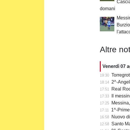
Cascia
domani
Messin
Burzio:
l'attac
Altre not
Venerdì 07 
Torregro
19:30
2^-Angelo
18:14
Real Rocc
17:51
Il messin
17:33
Messina, t
17:25
1^-Prime 
17:11
Nuovo di
16:58
Santo Mazzu
12:58