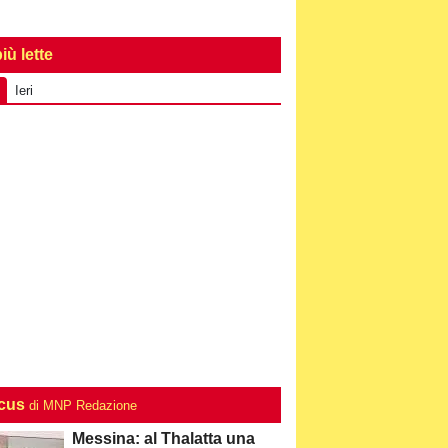
iù lette
Ieri
ocus
di MNP Redazione
Messina: al Thalatta una