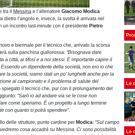
Unmute
Loaded
:
100.00%
 tra il
Messina
e l’allenatore
Giacomo Modica
dietro l’angolo e, invece, la svolta è arrivata nel
 un incontro last-minute con il presidente
Pietro
Pro
nnovo e biennale per il tecnico che, arrivato la scorsa
uerà sulla panchina giallorossa:
“Bisognava dare
 a città, ai tifosi e a noi stessi. È importante capire il
i. Essendo un dipendente della società, non ero io che
e la società, siamo stati un po' lunghetti anche per la
crizione al campionato e il problema di salute del
Le 
a spiegato il tecnico che, pur con il prolungamento del
ggiunto:
“Sarò io ad andare via se le cose non
are come speriamo. È un progetto a lungo termine
e con quanto si potrà spendere”.
lo delle strutture, punto cardine per
Modica
:
“Sul campo
vedremo cosa accadrà su Messina. Ci sono possibilità
Le 