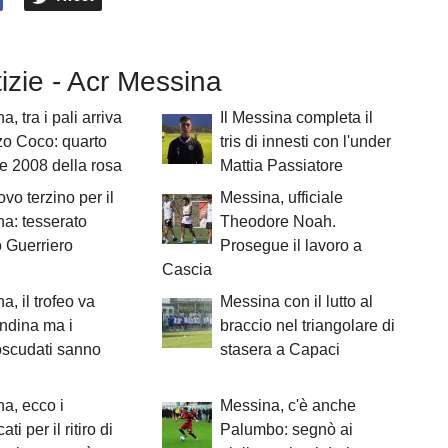
tizie - Acr Messina
, tra i pali arriva
Il Messina completa il
o Coco: quarto
tris di innesti con l'under
re 2008 della rosa
Mattia Passiatore
vo terzino per il
Messina, ufficiale
a: tesserato
Theodore Noah.
 Guerriero
Prosegue il lavoro a
Cascia
a, il trofeo va
Messina con il lutto al
andina ma i
braccio nel triangolare di
oscudati sanno
stasera a Capaci
a, ecco i
Messina, c'è anche
ti per il ritiro di
Palumbo: segnò ai