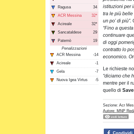
istituzioni per
Ragusa
34
tra le più bell
ACR Messina
32*
un po' di più”.
Q
Acireale
32*
“Fino a questa 
Sancataldese
29
continuare qu
Paternò
19
di oggi pomerig
Penalizzazioni
contratto lo p
ACR Messina
-14
economico. Ora 
Acireale
-1
Le richieste 
Gela
-7
“diciamo che h
Nuova Igea Virtus
-5
mentre per il 
quello di
Save
Sezione:
Acr Mes
Autore: MNP Red
vedi letture
Condividi