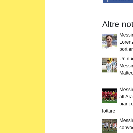
Altre no
Messina
Lorenz
portie
Un nuo
Messin
Matteo
Messin
all'Ar
bianc
lottare
Messin
convoca