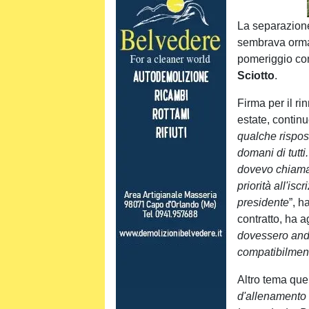
La separazione
sembrava ormai 
pomeriggio con
Sciotto
.
Firma per il ri
estate, contin
qualche risposta
domani di tutt
dovevo chiamar
priorità all'is
presidente
”, h
contratto, ha a
dovessero and
compatibilment
Altro tema quel
d'allenamento 