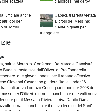
 che scatterà
giallorossi nel derby
a, ufficiale anche
Capaci, trasferta vietata
 altri gol per
ai tifosi del Messina:
co di Torrisi
niente biglietti per il
triangolare
izie
ago
tta, saluta Morabito. Confermati De Marco e Cannistrà
 Buda si trasferisce dall'Oliveri al Pro Tonnarella
henere, due giovani innesti per il reparto offensivo
ese Giovanni Costantino guiderà l'Italia Under 16
ra i pali arriva Lorenzo Coco: quarto portiere 2008 della rosa
mosse per l'Oliveri: ritorno in panchina e due volti nuovi
fensore per il Messana Riviera: arriva Danilo Dama
llo torna in panchina: è il nuovo tecnico del Sant'Alessio Tre Torri