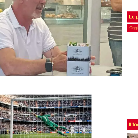
Le p
Oggi
Il f