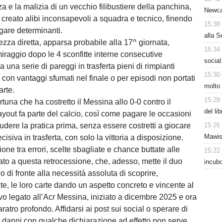
a e la malizia di un vecchio filibustiere della panchina,
Newcas
 creato alibi inconsapevoli a squadra e tecnico, finendo
15:38
 gare determinanti.
alla S
ezza diretta, apparsa probabile alla 17^ giornata,
15:34
iraggio dopo le 4 sconfitte interne consecutive
social
 una serie di pareggi in trasferta pieni di rimpianti
15:30
con vantaggi sfumati nel finale o per episodi non portati
molto 
arte.
15:28
fortuna che ha costretto il Messina allo 0-0 contro il
del li
yout fa parte del calcio, così come pagare le occasioni
udere la pratica prima, senza essere costretti a giocare
15:26
Mawiss
cisiva in trasferta, con solo la vittoria a disposizione.
ne tra errori, scelte sbagliate e chance buttate alle
15:22
tato a questa retrocessione, che, adesso, mette il duo
incubo
 di fronte alla necessità assoluta di scoprire,
, le loro carte dando un aspetto concreto e vincente al
ivo legato all’Acr Messina, iniziato a dicembre 2025 e ora
ratro profondo. Affidarsi ai post sui social o sperare di
 danni con qualche dichiarazione ad effetto non serve