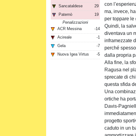
con l’esperienz
Sancataldese
29
ma, invece, ha
Paternò
19
per toppare le
Penalizzazioni
Quindi, la salv
ACR Messina
-14
diventava un m
Acireale
-1
inframezzate da
Gela
-7
perché spesso 
Nuova Igea Virtus
-5
dalla propria p
Alla fine, la s
Ragusa nel pla
sprecate di chi
questa sfida de
Una combinazio
ortiche ha por
Davis-Pagniello
immediatamente
progetto sport
caduto in un ba
ammortizzare i