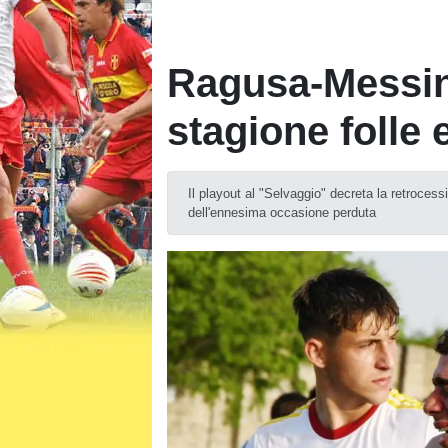
Ragusa-Messina,
stagione folle
Il playout al "Selvaggio" decreta la retrocess
dell'ennesima occasione perduta