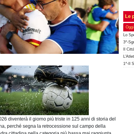
Le p
Oggi
Unmute
Loaded
:
100.00%
26 diventerà il giorno più triste in 125 anni di storia del
na, perché segna la retrocessione sul campo della
ra cittadina nella categoria più bassa mai raggiunta,