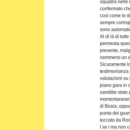
squadra nelle 
confermato che 
così come le d
sempre corrispo
sono automati
Al di là di tutt
permeata quest
presente, malg
nemmeno un ac
Sicuramente lo
testimonianza 
valutazioni su
piano gara in c
sarebbe stato 
momentaneamen
di Bosia, oppu
punta dei guant
toccato da Ros
I se i ma non c