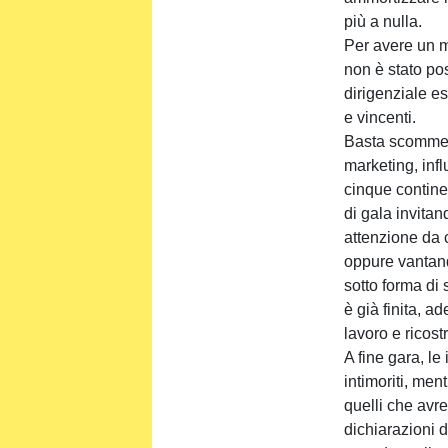
più a nulla.
Per avere un mi
non è stato pos
dirigenziale es
e vincenti.
Basta scommesse
marketing, inf
cinque contine
di gala invita
attenzione da 
oppure vantand
sotto forma di
è già finita, a
lavoro e ricos
A fine gara, le 
intimoriti, me
quelli che avr
dichiarazioni d