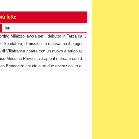
iù lette
Ieri
Lo Sporting Milazzo lavora per il debutto in Terza categoria
3^-Sgm Spadafora, dimissioni in massa ma il progetto prosegue
Il Città di Villafranca riparte con un nuovo e articolato progetto
L'Atletico Messina Provinciale apre il mercato con due nuovi attaccanti
1^-Il San Benedetto chiude altre due operazioni in entrata