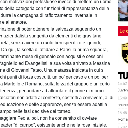
con motivazioni pretestuose invece di mettere un uomo
rto della categoria con funzioni di rappresentanza della
ndurre la campagna di rafforzamento invernale in
 e allenatore.
vinzione di poter ottenere la salvezza seguendo un
Le 
r aziendalista suggerito da elementi che gravitano
cietà, senza avere un ruolo ben specifico e, quindi,
 Da qui, la scelta di affidare a Parisi la prima squadra,
terminante mese di gennaio con acquisti e cessioni
agniello ed Evangelisti, a sua volta arrivato a Messina
ne di Giovanni Tateo. Una matassa intricata in cui si
chi punti di forza costruiti, un po’ per caso e un po’ per
 Martello e Romano, sulla forza del gruppo e un certo
15:52
Juvent
enenza, per andare ad affrontare il girone di ritorno
alciatori non adatti al contesto, costretti a convivere, al di
15:49
 educazione e delle apparenze, senza essere adatti a
anche 
campo nelle fasi decisive del torneo.
15:45
gaggiare Feola, poi, non ha consentito di ovviare
Romagn
leader “di campo”, esistente anche nella rosa iniziale,
15:42