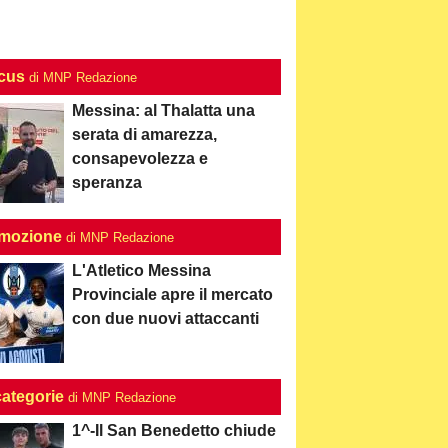
ocus
di MNP Redazione
Messina: al Thalatta una
serata di amarezza,
consapevolezza e
speranza
mozione
di MNP Redazione
L'Atletico Messina
Provinciale apre il mercato
con due nuovi attaccanti
categorie
di MNP Redazione
1^-Il San Benedetto chiude