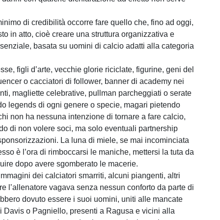
nimo di credibilità occorre fare quello che, fino ad oggi,
to in atto, cioè creare una struttura organizzativa e
senziale, basata su uomini di calcio adatti alla categoria
, figli d’arte, vecchie glorie riciclate, figurine, geni del
luencer o cacciatori di follower, banner di academy nei
nti, magliette celebrative, pullman parcheggiati o serate
ndo legends di ogni genere o specie, magari pietendo
chi non ha nessuna intenzione di tornare a fare calcio,
o di non volere soci, ma solo eventuali partnership
 sponsorizzazioni. La luna di miele, se mai incominciata
desso è l’ora di rimboccarsi le maniche, mettersi la tuta da
truire dopo avere sgomberato le macerie.
immagini dei calciatori smarriti, alcuni piangenti, altri
ntre l’allenatore vagava senza nessun conforto da parte di
ebbero dovuto essere i suoi uomini, uniti alle mancate
i Davis o Pagniello, presenti a Ragusa e vicini alla