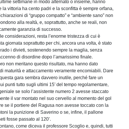
ultime settimane in modo alternato o insieme, hanno
la vittoria ha cento padri e la sconfitta è sempre orfana,
ichiarazioni di “gruppo compatto” e “ambiente sano” non
ndono alla realtà, e, soprattutto, anche se reali, non
camente garanzia di successo.
e le considerazioni, resta l’enorme tristezza di cui è
a giornata soprattutto per chi, ancora una volta, è stato
rado i divieti, sostenendo sempre la maglia, senza
cenno di disordine dopo l’amarissimo finale.
ro non meritano questo risultato, ma hanno dato
di maturità e attaccamento veramente encomiabili. Dare
 questa gara sembra davvero inutile, perché fare un
ui punti tutto sugli ultimi 15’ del tempo regolamentare,
geniale se solo l’assistente numero 2 avesse staccato
te il var montato nel suo cervello al momento del gol
re se il portiere del Ragusa non avesse toccato con la
oni la punizione di Saverino o se, infine, il pallone
eti fosse passato al 120’.
ontano, come diceva il professore Scoglio e, quindi, tutti