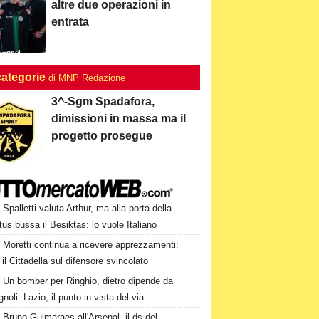
altre due operazioni in
entrata
categorie
di MNP Redazione
3^-Sgm Spadafora,
dimissioni in massa ma il
progetto prosegue
Spalletti valuta Arthur, ma alla porta della
us bussa il Besiktas: lo vuole Italiano
Moretti continua a ricevere apprezzamenti:
il Cittadella sul difensore svincolato
Un bomber per Ringhio, dietro dipende da
oli: Lazio, il punto in vista del via
Bruno Guimaraes all'Arsenal, il ds del