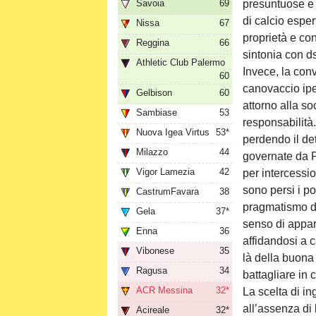
Savoia
69
presuntuose e 
di calcio espe
Nissa
67
proprietà e co
Reggina
66
sintonia con ds
Athletic Club Palermo
Invece, la con
60
canovaccio ipe
Gelbison
60
attorno alla so
Sambiase
53
responsabilità.
Nuova Igea Virtus
53*
perdendo il de
Milazzo
44
governate da P
Vigor Lamezia
42
per intercessio
sono persi i po
CastrumFavara
38
pragmatismo da
Gela
37*
senso di appart
Enna
36
affidandosi a c
Vibonese
35
là della buona
Ragusa
34
battagliare in 
ACR Messina
32*
La scelta di in
all’assenza di 
Acireale
32*