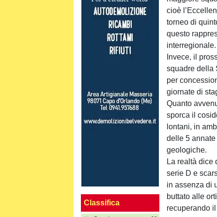
cioè l’Eccellen
torneo di quint
questo rappres
interregionale.
Invece, il pros
squadre della S
per concessione
giornate di sta
Quanto avvenuto
sporca il cosid
lontani, in amb
delle 5 annate
geologiche.
La realtà dice
serie D e scars
in assenza di 
buttato alle or
Classifica
recuperando il 