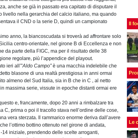
za, anche se già in passato era capitato di disputare il
o livello nella gerarchia del calcio italiano, ma quando
entava il CND o la serie D, quindi un campionato
Il f
simo anno, la biancoscudata si troverà ad affrontare solo
icilia centro-orientale, nel girone B di Eccellenza e non
 da parte della FIGC, ma per il risultato delle 38
gione regolare, più l’appendice del playout.
 ieri all’”
Aldo Campo”
è una macchia indelebile che
Pro
detto blasone di una realtà prestigiosa in anni ormai
ito almeno del Sud Italia, sia in B che in C , al netto
 in massima serie, vissute in epoche distanti ormai ere
 questo e, francamente, dopo 20 anni a rimbalzare tra
a C, prima o poi il tracollo stava nell’ordine delle cose,
una vera sterzata. Il rammarico enorme deriva dall’avere
Le 
tiche l’ottimo bottino ottenuto nel girone di andata,
-14 iniziale, prendendo delle scelte arroganti,