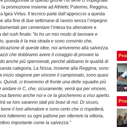
le protagoniste di questo girone I di serie D impegnate
r la promozione insieme ad Athletic Palermo, Reggina,
 Igea Virtus. Il tecnico parte dall’approccio a questa
e alla fine di due settimane di lavoro senza l’impegno
ndamentali per cementare l’intesa tra allenatore e
 del rush finale: “
Io ho un mio modo di lavorare e
cio, questa è la mia strada e sono convinto che,
plicazione di queste idee, noi arriveremo alla salvezza.
gazzi che dobbiamo avere il coraggio di provare la
Pro
do anche più spensierati, perché abbiamo le qualità di
questa categoria. La Nissa, insieme alla Reggina, sono
 a inizio stagione per vincere il campionato, sono quasi
lo. Quindi, ci troveremo di fronte una delle squadre più
 per andare in C, che, sicuramente, verrà qui per vincere,
osa faremo anche noi e ce la giocheremo a viso aperto.
Pro
irà se loro saranno stati più bravi di noi. Di sicuro,
ene il loro allenatore e sono certo che ci rispetterà,
oi lotteremo su ogni pallone per ottenere la vittoria,
ttivo importante come la salvezza.”