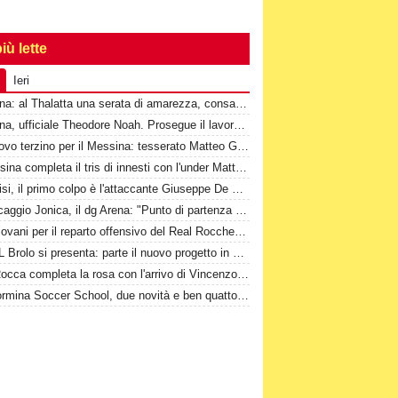
iù lette
Ieri
Messina: al Thalatta una serata di amarezza, consapevolezza e speranza
Messina, ufficiale Theodore Noah. Prosegue il lavoro a Cascia
Un nuovo terzino per il Messina: tesserato Matteo Guerriero
Il Messina completa il tris di innesti con l'under Mattia Passiatore
Valdinisi, il primo colpo è l'attaccante Giuseppe De Marco
Ripescaggio Jonica, il dg Arena: "Punto di partenza di un nuovo percorso"
Due giovani per il reparto offensivo del Real Rocchenere
La JSL Brolo si presenta: parte il nuovo progetto in Promozione
1^-Il Rocca completa la rosa con l'arrivo di Vincenzo Di Marco
2^-Taormina Soccer School, due novità e ben quattordici conferme