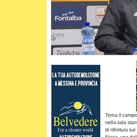
Torna il campi
nella sala sta
di rifinitura su