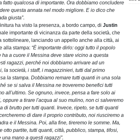
 fatto qualcosa di importante. Ora dobbiamo concludere
iudere questa annata nel modo migliore. E io dico che
ada giusta”
.
finitura ha visto la presenza, a bordo campo, di
Justin
nale importante di vicinanza da parte della società, che
a sottolineare, lanciando un appello anche alla città, ai
he alla stampa:
“È importante dirlo: oggi tutto il popolo
ha a cuore il Messina deve stare vicino a questa
sti ragazzi, perché noi dobbiamo arrivare ad un
si, la società, i staff, i magazzinieri, tutti dal primo
lusa la stampa. Dobbiamo remare tutti quanti in una sola
hé se si salva il Messina ne troveremo benefici tutti
mo all'ultimo. Se ognuno, invece, pensa a fare solo ai
i, oppure a tirare l'acqua al suo mulino, non ci salveremo
di brutto per tutti quanti. Invece, ripeto, se tutti quanti
 cercheremo di dare il proprio contributo, noi riusciremo a
dra e il Messina. Poi, alla fine, tireremo le somme. Ma,
 otto partite, tutti quanti, città, pubblico, stampa, tifosi,
 una mano a questi ragazzi”.