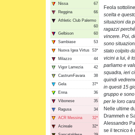
Nissa
67
Feola sottolin
Reggina
66
scelta e questo
Athletic Club Palermo
situazioni da p
60
ragazzi perché 
Gelbison
60
vincere. Poi, d
Sambiase
53
sono situazion
Nuova Igea Virtus
53*
stato colpito d
vicini a lui, è 
Milazzo
44
parliamo e valu
Vigor Lamezia
42
squadra, ieri c
CastrumFavara
38
quindi vedremo
Gela
37*
in questi 15 gi
Enna
36
gruppo e sono 
Vibonese
35
per le loro carat
Nelle ultime d
Ragusa
34
Drammeh e Sam
ACR Messina
32*
Alessandro Par
Acireale
32*
se il tecnico è
Sancataldese
29