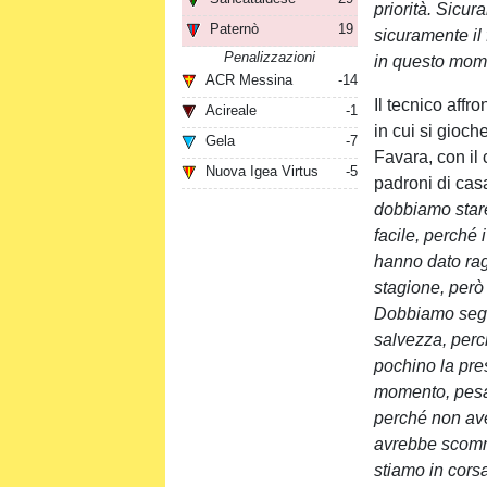
priorità. Sicu
Paternò
19
sicuramente il
Penalizzazioni
in questo mom
ACR Messina
-14
Il tecnico affr
Acireale
-1
in cui si gioch
Gela
-7
Favara, con il 
Nuova Igea Virtus
-5
padroni di cas
dobbiamo stare
facile, perché 
hanno dato rag
stagione, però
Dobbiamo segui
salvezza, perc
pochino la pre
momento, pesa.
perché non av
avrebbe scomm
stiamo in corsa