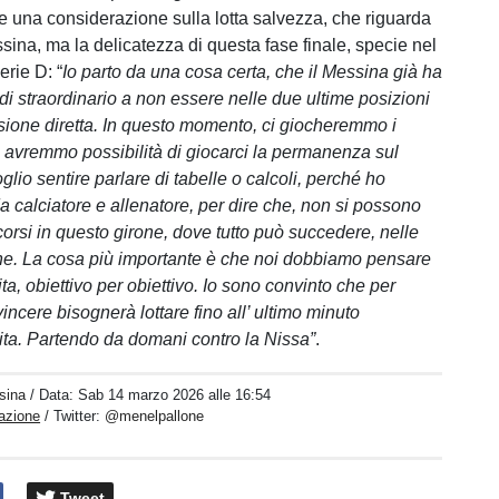
 una considerazione sulla lotta salvezza, che riguarda
sina, ma la delicatezza di questa fase finale, specie nel
erie D: “
Io parto da una cosa certa, che il Messina già ha
di straordinario a non essere nelle due ultime posizioni
ssione diretta. In questo momento, ci giocheremmo i
i avremmo possibilità di giocarci la permanenza sul
io sentire parlare di tabelle o calcoli, perché ho
a calciatore e allenatore, per dire che, non si possono
corsi in questo girone, dove tutto può succedere, nelle
ne. La cosa più importante è che noi dobbiamo pensare
tita, obiettivo per obiettivo. Io sono convinto che per
vincere bisognerà lottare fino all’ ultimo minuto
tita. Partendo da domani contro la Nissa”
.
sina
/ Data:
Sab 14 marzo 2026 alle 16:54
azione
/ Twitter:
@menelpallone
Tweet