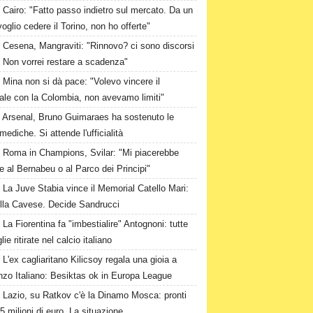
Cairo: "Fatto passo indietro sul mercato. Da un
oglio cedere il Torino, non ho offerte"
Cesena, Mangraviti: "Rinnovo? ci sono discorsi
. Non vorrei restare a scadenza"
Mina non si dà pace: "Volevo vincere il
ale con la Colombia, non avevamo limiti"
Arsenal, Bruno Guimaraes ha sostenuto le
 mediche. Si attende l'ufficialità
Roma in Champions, Svilar: "Mi piacerebbe
e al Bernabeu o al Parco dei Principi"
La Juve Stabia vince il Memorial Catello Mari:
ulla Cavese. Decide Sandrucci
La Fiorentina fa "imbestialire" Antognoni: tutte
lie ritirate nel calcio italiano
L'ex cagliaritano Kilicsoy regala una gioia a
nzo Italiano: Besiktas ok in Europa League
Lazio, su Ratkov c'è la Dinamo Mosca: pronti
15 milioni di euro. La situazione