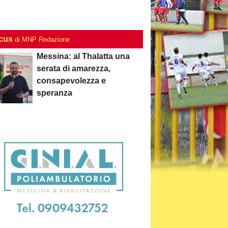
ocus
di MNP Redazione
Messina: al Thalatta una
serata di amarezza,
consapevolezza e
speranza