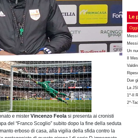
Le p
Oggi
Unmute
Loaded
:
100.00%
onato e mister
Vincenzo Feola
si presenta ai cronisti
mpa del “Franco Scoglio” subito dopo la fine della seduta
l manto erboso di casa, alla vigilia della sfida contro la