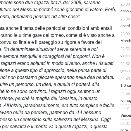
ramente sono due ragazzi bravi, del 2008, saranno
23:08
 futuro del Messina perché sono giocatori di valore. Però,
anno v
ento, dobbiamo pensare ad altre cose”.
23:04
aperti
onta anche il tema delle particolari condizioni ambientali
23:00
eranno le ultime gare del torneo, come si è visto anche a
Mondi
convulso finale e il pareggio su rigore a favore dei
a:
“In determinate situazioni serve serenità e noi
22:56
visite
 sempre tranquilli e coraggiosi nel proporci. Non è
i ragazzi erano abituati in modo diverso, anche i risultati
22:52
ione a questo tipo di approccio, nella prima parte di
giocar
 noi non possiamo giocare sperando nella dea bendata.
22:49
re un percorso, un'idea, e quella ci porterà alla
1-0 s
hé io ne sono convinto. I ragazzi oggi sentono un
22:45
ssione, perché la maglia del Messina, in questo
le mag
 All'inizio, paradossalmente, era tutto semplice e facile
22:41
evano nulla da perdere, partendo da -14 nessuno
Vince
esso un centesimo sulla salvezza del Messina. Oggi
22:37
 per salvarci e il merito va a questi ragazzi, a questa
oltre 