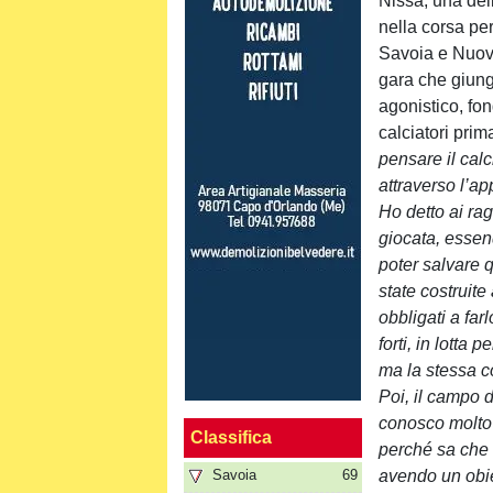
Nissa, una del
nella corsa pe
Savoia e Nuova
gara che giung
agonistico, fo
calciatori prima
pensare il cal
attraverso l’ap
Ho detto ai ra
giocata, essen
poter salvare 
state costruite
obbligati a far
forti, in lotta
ma la stessa c
Poi, il campo d
conosco molto b
Classifica
perché sa che n
Savoia
69
avendo un obie