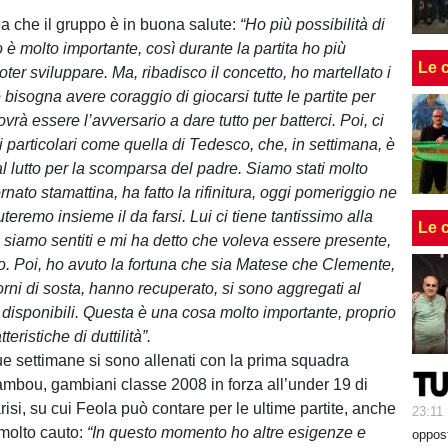
ea che il gruppo è in buona salute:
“Ho più possibilità di
 è molto importante, così durante la partita ho più
Le 
oter sviluppare. Ma, ribadisco il concetto, ho martellato i
bisogna avere coraggio di giocarsi tutte le partite per
ovrà essere l’avversario a dare tutto per batterci. Poi, ci
i particolari come quella di Tedesco, che, in settimana, è
al lutto per la scomparsa del padre. Siamo stati molto
tornato stamattina, ha fatto la rifinitura, oggi pomeriggio ne
teremo insieme il da farsi. Lui ci tiene tantissimo alla
Le 
i siamo sentiti e mi ha detto che voleva essere presente,
. Poi, ho avuto la fortuna che sia Matese che Clemente,
orni di sosta, hanno recuperato, si sono aggregati al
disponibili. Questa è una cosa molto importante, proprio
teristiche di duttilità”.
ue settimane si sono allenati con la prima squadra
bou, gambiani classe 2008 in forza all’under 19 di
isi, su cui Feola può contare per le ultime partite, anche
23:11
 molto cauto:
“In questo momento ho altre esigenze e
oppost