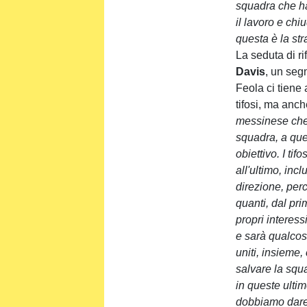
squadra che ha
il lavoro e ch
questa è la str
La seduta di ri
Davis
, un seg
Feola ci tiene 
tifosi, ma anc
messinese che 
squadra, a que
obiettivo. I tifo
all'ultimo, inc
direzione, perc
quanti, dal pri
propri interess
e sarà qualcosa 
uniti, insieme,
salvare la squa
in queste ultime
dobbiamo dare