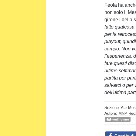
Feola ha anche
non solo il Mes
girone I della s
fatto qualcosa 
per la retroce
playout, quind
campo. Non vogl
l’esperienza, d
fare questi dis
ultime settima
partita per par
salvarci o per 
dell'ultima par
Sezione:
Acr Mes
Autore: MNP Red
vedi letture
Condividi