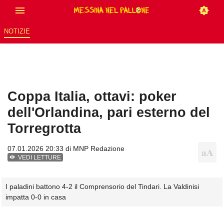
NOTIZIE
Coppa Italia, ottavi: poker
dell'Orlandina, pari esterno del
Torregrotta
07.01.2026 20:33 di
MNP Redazione
VEDI LETTURE
I paladini battono 4-2 il Comprensorio del Tindari. La Valdinisi
impatta 0-0 in casa