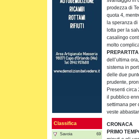
svantaggio in 
prodezza di Te
quota 4, mentr
la speranza di
lotta per la sa
casalingo cont
molto complica
PREPARTIT
dell’ultima or
sistema in por
delle due punt
prudente, pront
Presenti circa 
il pubblico enn
settimana per 
veste abbasta
Classifica
CRONACA
PRIMO TEMP
Savoia
69