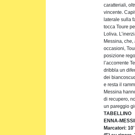
caratteriali, o
vincente. Capi
laterale sulla 
tocca Toure per
Loliva. L’inerz
Messina, che, a
occasioni, Tour
posizione regol
l’accorrente Te
dribbla un dife
dei biancoscuda
e resta il ram
Messina hanno 
di recupero, no
un pareggio gi
TABELLINO
ENNA-MESSI
Marcatori: 10’