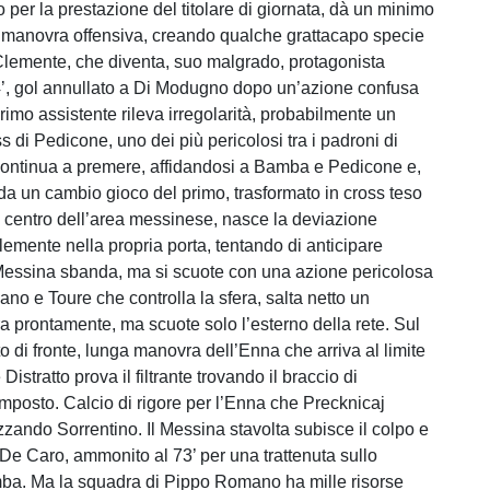
 per la prestazione del titolare di giornata, dà un minimo
la manovra offensiva, creando qualche grattacapo specie
 Clemente, che diventa, suo malgrado, protagonista
4’, gol annullato a Di Modugno dopo un’azione confusa
primo assistente rileva irregolarità, probabilmente un
ss di Pedicone, uno dei più pericolosi tra i padroni di
ontinua a premere, affidandosi a Bamba e Pedicone e,
 da un cambio gioco del primo, trasformato in cross teso
 centro dell’area messinese, nasce la deviazione
lemente nella propria porta, tentando di anticipare
 Messina sbanda, ma si scuote con una azione pericolosa
no e Toure che controlla la sfera, salta netto un
ra prontamente, ma scuote solo l’esterno della rete. Sul
 di fronte, lunga manovra dell’Enna che arriva al limite
Distratto prova il filtrante trovando il braccio di
posto. Calcio di rigore per l’Enna che Precknicaj
zzando Sorrentino. Il Messina stavolta subisce il colpo e
 De Caro, ammonito al 73’ per una trattenuta sullo
ba. Ma la squadra di Pippo Romano ha mille risorse