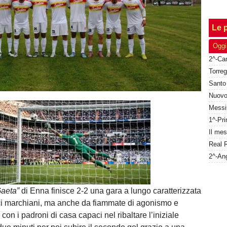
Le p
Oggi
Unmute
Loaded
:
100.00%
Gaeta”
di Enna finisce 2-2 una gara a lungo caratterizzata
ici marchiani, ma anche da fiammate di agonismo e
con i padroni di casa capaci nel ribaltare l’iniziale