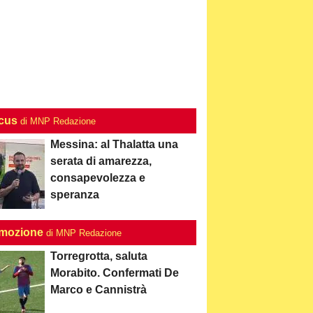
ocus
di MNP Redazione
Messina: al Thalatta una
serata di amarezza,
consapevolezza e
speranza
mozione
di MNP Redazione
Torregrotta, saluta
Morabito. Confermati De
Marco e Cannistrà