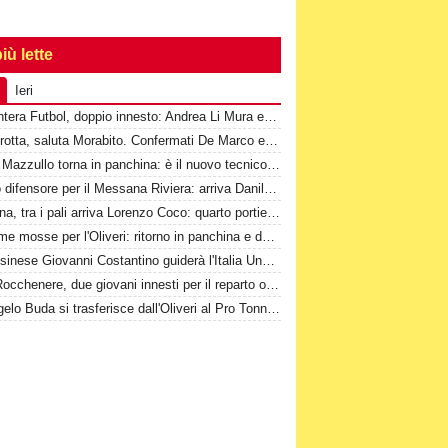
iù lette
Ieri
2^-Cantera Futbol, doppio innesto: Andrea Li Mura e Giuseppe Tomasello
Torregrotta, saluta Morabito. Confermati De Marco e Cannistrà
Santo Mazzullo torna in panchina: è il nuovo tecnico del Sant'Alessio Tre Torri
Nuovo difensore per il Messana Riviera: arriva Danilo Dama
Messina, tra i pali arriva Lorenzo Coco: quarto portiere 2008 della rosa
1^-Prime mosse per l'Oliveri: ritorno in panchina e due volti nuovi
Il messinese Giovanni Costantino guiderà l'Italia Under 16
Real Rocchenere, due giovani innesti per il reparto offensivo
2^-Angelo Buda si trasferisce dall'Oliveri al Pro Tonnarella