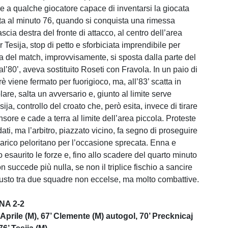
ltre a qualche giocatore capace di inventarsi la giocata
ta al minuto 76, quando si conquista una rimessa
fascia destra del fronte di attacco, al centro dell’area
 Tesija, stop di petto e sforbiciata imprendibile per
ia del match, improvvisamente, si sposta dalla parte del
l’80’, aveva sostituito Roseti con Fravola. In un paio di
è viene fermato per fuorigioco, ma, all’83’ scatta in
are, salta un avversario e, giunto al limite serve
sija, controllo del croato che, però esita, invece di tirare
nsore e cade a terra al limite dell’area piccola. Proteste
ti, ma l’arbitro, piazzato vicino, fa segno di proseguire
marico peloritano per l’occasione sprecata. Enna e
esaurito le forze e, fino allo scadere del quarto minuto
n succede più nulla, se non il triplice fischio a sancire
usto tra due squadre non eccelse, ma molto combattive.
NA 2-2
 Aprile (M), 67’ Clemente (M) autogol, 70’ Precknicaj