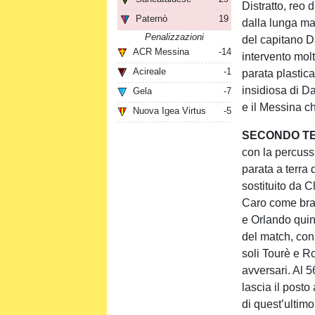
Distratto, reo 
Paternò
19
dalla lunga ma
Penalizzazioni
del capitano Da
ACR Messina
-14
intervento mol
Acireale
-1
parata plastic
insidiosa di Da
Gela
-7
e il Messina c
Nuova Igea Virtus
-5
SECONDO T
con la percuss
parata a terra 
sostituito da 
Caro come brac
e Orlando quint
del match, con
soli Tourè e Ro
avversari. Al 
lascia il posto
di quest’ultim