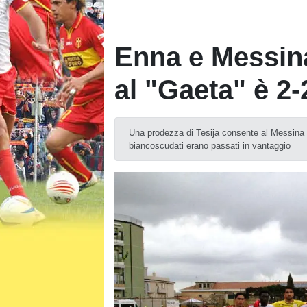
Enna e Messin
al "Gaeta" è 2-
Una prodezza di Tesija consente al Messina di
biancoscudati erano passati in vantaggio