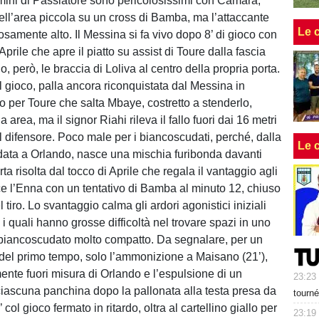
omini di Passiatore sono pericolosissimi con Camara,
dell’area piccola su un cross di Bamba, ma l’attaccante
Le 
amente alto. Il Messina si fa vivo dopo 8’ di gioco con
 Aprile che apre il piatto su assist di Toure dalla fascia
o, però, le braccia di Loliva al centro della propria porta.
l gioco, palla ancora riconquistata dal Messina in
io per Toure che salta Mbaye, costretto a stenderlo,
 area, ma il signor Riahi rileva il fallo fuori dai 16 metri
 difensore. Poco male per i biancoscudati, perché, dalla
Le 
idata a Orlando, nasce una mischia furibonda davanti
orta risolta dal tocco di Aprile che regala il vantaggio agli
ce l’Enna con un tentativo di Bamba al minuto 12, chiuso
tiro. Lo svantaggio calma gli ardori agonistici iniziali
, i quali hanno grosse difficoltà nel trovare spazi in uno
biancoscudato molto compatto. Da segnalare, per un
del primo tempo, solo l’ammonizione a Maisano (21’),
mente fuori misura di Orlando e l’espulsione di un
23:23
iascuna panchina dopo la pallonata alla testa presa da
tourné
 col gioco fermato in ritardo, oltra al cartellino giallo per
23:19