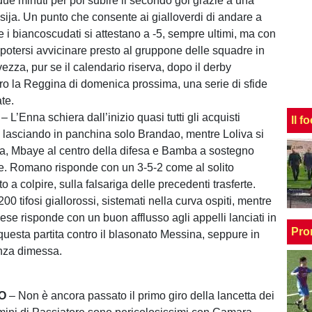
due minuti per poi subire il secondo gol grazie a una
sija. Un punto che consente ai gialloverdi di andare a
e i biancoscudati si attestano a -5, sempre ultimi, ma con
 potersi avvicinare presto al gruppone delle squadre in
lvezza, pur se il calendario riserva, dopo il derby
ro la Reggina di domenica prossima, una serie di sfide
te.
A
– L’Enna schiera dall’inizio quasi tutti gli acquisti
Il f
a, lasciando in panchina solo Brandao, mentre Loliva si
ta, Mbaye al centro della difesa e Bamba a sostegno
e. Romano risponde con un 3-5-2 come al solito
o a colpire, sulla falsariga delle precedenti trasferte.
200 tifosi giallorossi, sistemati nella curva ospiti, mentre
ese risponde con un buon afflusso agli appelli lanciati in
Pro
questa partita contro il blasonato Messina, seppure in
nza dimessa.
O
– Non è ancora passato il primo giro della lancetta dei