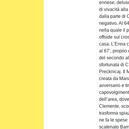
ennese, deluso
di vivacità al
dalla parte di
negativo. Al 6
nella quale il 
offside sul cro
casa. L’Enna c
al 67’, proprio
del secondo al
sfortunata di C
Precknicaj. Il
creata da Maisa
avversario e ti
capovolgimento
dell’area, dove 
Clemente, scom
trasforma spia
ne fa le spese
scatenato Bam