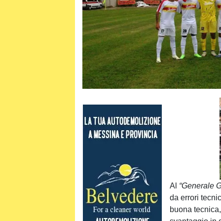
Al
“Generale 
da errori tecn
buona tecnica, 