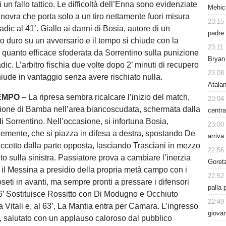
di un fallo tattico. Le difficoltà dell’Enna sono evidenziate
Mehic
novra che porta solo a un tiro nettamente fuori misura
23:15
dic al 41’. Giallo ai danni di Bosia, autore di un
padre 
to duro su un avversario e il tempo si chiude con la
23:11
a quanto efficace sfoderata da Sorrentino sulla punizione
Bryan
dic. L’arbitro fischia due volte dopo 2’ minuti di recupero
23:08
hiude in vantaggio senza avere rischiato nulla.
Atalan
EMPO
– La ripresa sembra ricalcare l’inizio del match,
23:04
ione di Bamba nell’area biancoscudata, schermata dalla
centra
di Sorrentino. Nell’occasione, si infortuna Bosia,
23:00
Clemente, che si piazza in difesa a destra, spostando De
arriva
cetto dalla parte opposta, lasciando Trasciani in mezzo
22:56
o sulla sinistra. Passiatore prova a cambiare l’inerzia
Goret
 il Messina a presidio della propria metà campo con i
22:52
seti in avanti, ma sempre pronti a pressare i difensori
palla 
56’ Sostituisce Rossitto con Di Modugno e Occhiuto
22:49
 a Vitali e, al 63’, La Mantia entra per Camara. L’ingresso
giovan
o, salutato con un applauso caloroso dal pubblico