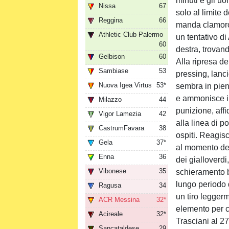
minuti e gli u
Nissa
67
solo al limite 
Reggina
66
manda clamoros
Athletic Club Palermo
un tentativo di
60
destra, trovand
Gelbison
60
Alla ripresa de
Sambiase
53
pressing, lanc
Nuova Igea Virtus
53*
sembra in piena
e ammonisce il
Milazzo
44
punizione, aff
Vigor Lamezia
42
alla linea di p
CastrumFavara
38
ospiti. Reagis
Gela
37*
al momento del 
Enna
36
dei gialloverdi
Vibonese
35
schieramento 
lungo periodo 
Ragusa
34
un tiro legger
ACR Messina
32*
elemento per c
Acireale
32*
Trasciani al 27’
Sancataldese
29