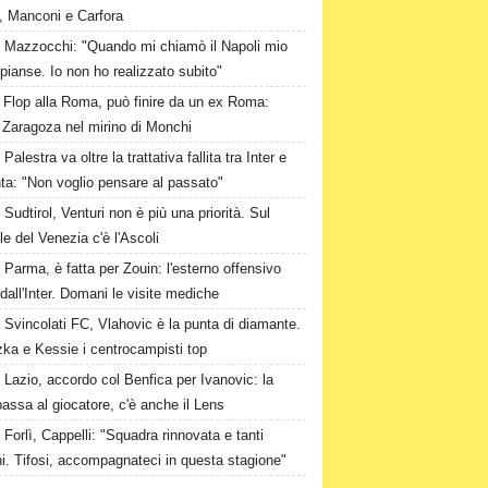
, Manconi e Carfora
Mazzocchi: "Quando mi chiamò il Napoli mio
pianse. Io non ho realizzato subito"
Flop alla Roma, può finire da un ex Roma:
 Zaragoza nel mirino di Monchi
Palestra va oltre la trattativa fallita tra Inter e
ta: "Non voglio pensare al passato"
Sudtirol, Venturi non è più una priorità. Sul
le del Venezia c'è l'Ascoli
Parma, è fatta per Zouin: l'esterno offensivo
 dall'Inter. Domani le visite mediche
Svincolati FC, Vlahovic è la punta di diamante.
zka e Kessie i centrocampisti top
Lazio, accordo col Benfica per Ivanovic: la
passa al giocatore, c'è anche il Lens
Forlì, Cappelli: "Squadra rinnovata e tanti
i. Tifosi, accompagnateci in questa stagione"