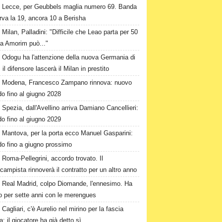
Lecce, per Geubbels maglia numero 69. Banda
rva la 19, ancora 10 a Berisha
Milan, Palladini: "Difficile che Leao parta per 50
a Amorim può..."
Odogu ha l'attenzione della nuova Germania di
 il difensore lascerà il Milan in prestito
Modena, Francesco Zampano rinnova: nuovo
o fino al giugno 2028
Spezia, dall'Avellino arriva Damiano Cancellieri:
o fino al giugno 2029
Mantova, per la porta ecco Manuel Gasparini:
do fino a giugno prossimo
Roma-Pellegrini, accordo trovato. Il
campista rinnoverà il contratto per un altro anno
Real Madrid, colpo Diomande, l'ennesimo. Ha
o per sette anni con le merengues
Cagliari, c'è Aurelio nel mirino per la fascia
ra: il giocatore ha già detto sì