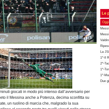
Le p
Oggi
Unmute
Loaded
:
100.00%
minuti giocati in modo più intenso dall’avversario per
peto il Messina anche a Potenza, decima sconfitta su
cate, un ruolino di marcia che, malgrado la sua