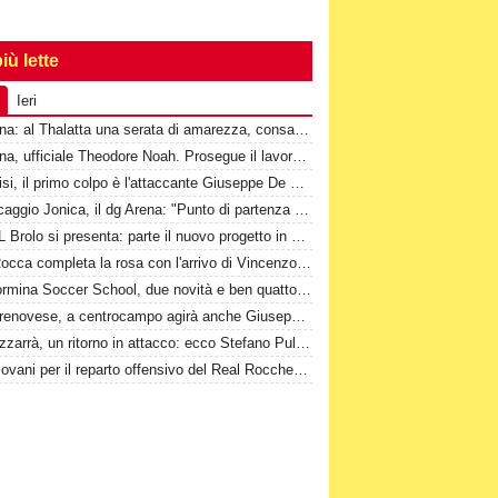
iù lette
Ieri
Messina: al Thalatta una serata di amarezza, consapevolezza e speranza
Messina, ufficiale Theodore Noah. Prosegue il lavoro a Cascia
Valdinisi, il primo colpo è l'attaccante Giuseppe De Marco
Ripescaggio Jonica, il dg Arena: "Punto di partenza di un nuovo percorso"
La JSL Brolo si presenta: parte il nuovo progetto in Promozione
1^-Il Rocca completa la rosa con l'arrivo di Vincenzo Di Marco
2^-Taormina Soccer School, due novità e ben quattordici conferme
1^-Torrenovese, a centrocampo agirà anche Giuseppe Masi
1^-Mazzarrà, un ritorno in attacco: ecco Stefano Puliafito
Due giovani per il reparto offensivo del Real Rocchenere