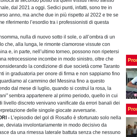
colloca al secondo posto tra quelli vissuti nello stesso
ale, dal 2021 a oggi. Sedici punti, infatti, sono tre in
rso anno, ma anche due in più rispetto al 2022 e tre se
riferimento l’esordio tra i professionisti di questa
nsomma, nulla di nuovo sotto il sole, o all’ombra di un
olo che, alla lunga, le rimonte clamorose vissute con
ina e, in parte, nell’ultimo torneo, possono non ripetersi
 una retrocessione incombe in modo sinistro, oltre che
Pro
onsiderando la condizione di due società come Taranto
nti in graduatoria per onore di firma e non sappiamo fino
guardiamo al cammino del Messina fino a questo
ndo dal mese di luglio, quando si costruì la rosa, la
ani”
sembra appartenere al primo periodo, quello in cui
di livello discreto venivano vanificate da errori banali dei
Pro
terpretazione delle singole giocate avversarie.
ORI -
L’episodio del gol di Rosafio è sfortunato solo nella
e, deviata involontariamente in modo decisivo da
asce da una rimessa laterale battuta senza che nessuno