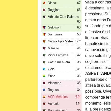
vada a contras
Nissa
67
è destinata la 
Reggina
66
pressione. Sul
Athletic Club Palermo
destra dopo l’u
60
sul fondo per d
Gelbison
60
difensiva è sch
Sambiase
53
linea arretrat
Nuova Igea Virtus
53*
banalissimi in 
Milazzo
44
canovaccio già 
Vigor Lamezia
42
dove solo il ri
cogliere i soli 
CastrumFavara
38
esattamente c
Gela
37*
ASPETTANDO
Enna
36
parlerebbe di r
Vibonese
35
attesa di qual
Ragusa
34
possibile. Ovv
ACR Messina
32*
comprenda le fi
momento, esis
Acireale
32*
alla presidenz
Sancataldese
29