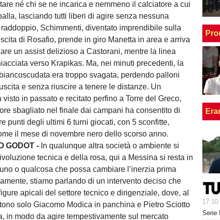
tare né chi se ne incarica e nemmeno il calciatore a cui
palla, lasciando tutti liberi di agire senza nessuna
 raddoppio, Schimmenti, diventato imprendibile sulla
Pro
scita di Rosafio, prende in giro Manetta in area e arriva
are un assist delizioso a Castorani, mentre la linea
iacciata verso Krapikas. Ma, nei minuti precedenti, la
a biancoscudata era troppo svagata, perdendo palloni
uscita e senza riuscire a tenere le distanze. Un
visto in passato e recitato perfino a Torre del Greco,
gore sbagliato nel finale dai campani ha consentito di
Era
tre punti degli ultimi 6 turni giocati, con 5 sconfitte,
ome il mese di novembre nero dello scorso anno.
 GODOT -
In qualunque altra società o ambiente si
ivoluzione tecnica e della rosa, qui a Messina si resta in
cuno o qualcosa che possa cambiare l’inerzia prima
iamente, stiamo parlando di un intervento deciso che
gure apicali del settore tecnico e dirigenziale, dove, al
17:10
tono solo Giacomo Modica in panchina e Pietro Sciotto
Serie 
a, in modo da agire tempestivamente sul mercato