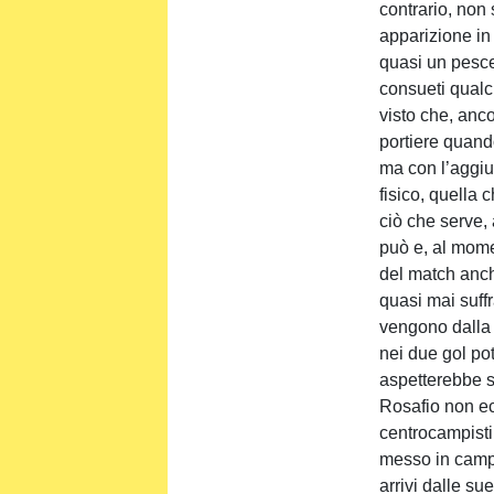
contrario, non 
apparizione i
quasi un pesce
consueti qualc
visto che, anc
portiere quand
ma con l’aggiu
fisico, quella 
ciò che serve,
può e, al mome
del match an
quasi mai suff
vengono dalla 
nei due gol pot
aspetterebbe s
Rosafio non ec
centrocampisti
messo in campo
arrivi dalle sue