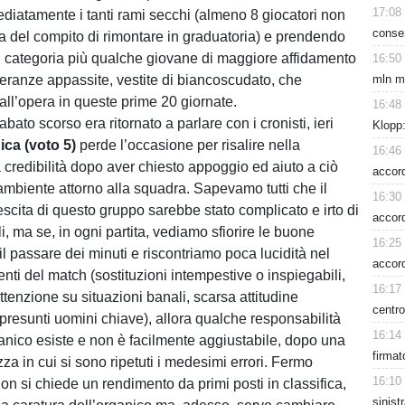
17:08
diatamente i tanti rami secchi (almeno 8 giocatori non
conse
za del compito di rimontare in graduatoria) e prendendo
i categoria più qualche giovane di maggiore affidamento
16:50
speranze appassite, vestite di biancoscudato, che
mln m
all’opera in queste prime 20 giornate.
16:48
abato scorso era ritornato a parlare con i cronisti, ieri
Klopp:
ca (voto 5)
perde l’occasione per risalire nella
16:46
a credibilità dopo aver chiesto appoggio ed aiuto a ciò
accord
’ambiente attorno alla squadra. Sapevamo tutti che il
16:30
escita di questo gruppo sarebbe stato complicato e irto di
accord
li, ma se, in ogni partita, vediamo sfiorire le buone
16:25
il passare dei minuti e riscontriamo poca lucidità nel
accor
nti del match (sostituzioni intempestive o inspiegabili,
16:17
tenzione su situazioni banali, scarsa attitudine
centro
 presunti uomini chiave), allora qualche responsabilità
16:14
anico esiste e non è facilmente aggiustabile, dopo una
firmat
a in cui si sono ripetuti i medesimi errori. Fermo
16:10
on si chiede un rendimento da primi posti in classifica,
sinist