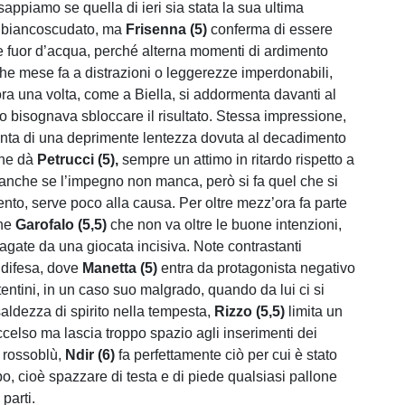
sappiamo se quella di ieri sia stata la sua ultima
n biancoscudato, ma
Frisenna (5)
conferma di essere
 fuor d’acqua, perché alterna momenti di ardimento
he mese fa a distrazioni o leggerezze imperdonabili,
ora una volta, come a Biella, si addormenta davanti al
o bisognava sbloccare il risultato. Stessa impressione,
nta di una deprimente lentezza dovuta al decadimento
che dà
Petrucci (5),
sempre un attimo in ritardo rispetto a
 anche se l’impegno non manca, però si fa quel che si
nto, serve poco alla causa. Per oltre mezz’ora fa parte
che
Garofalo (5,5)
che non va oltre le buone intenzioni,
ragate da una giocata incisiva. Note contrastanti
difesa, dove
Manetta (5)
entra da protagonista negativo
entini, in un caso suo malgrado, quando da lui ci si
aldezza di spirito nella tempesta,
Rizzo (5,5)
limita un
celso ma lascia troppo spazio agli inserimenti dei
 rossoblù,
Ndir (6)
fa perfettamente ciò per cui è stato
, cioè spazzare di testa e di piede qualsiasi pallone
 parti.