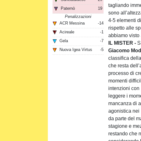
tagliando imme
Paternò
19
sono all’altez
Penalizzazioni
4-5 elementi d
ACR Messina
-14
rispetto alle 
Acireale
-1
abbiamo visto 
Gela
-7
IL MISTER -
S
Nuova Igea Virtus
-5
Giacomo Modi
classifica dell
che resta dell
processo di cr
momenti diffici
intenzioni con 
leggere i mome
mancanza di at
agonistica nei
da parte del m
stagione e mezz
restando che n