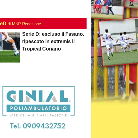
ieD
di MNP Redazione
Serie D: escluso il Fasano,
ripescato in extremis il
Tropical Coriano