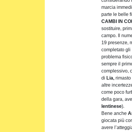
considerando l
marcia immedia
parte le belle f
CAMBI IN CO
sostituire, pri
campo. Il nume
19 presenze, m
completato gli
problema fisic
sempre il prim
complessivo, c
di
Lia,
rimasto 
altre incertezz
come poco furbo
della gara, av
lentinese
).
Bene anche
A
giocata più co
avere l’atteggi