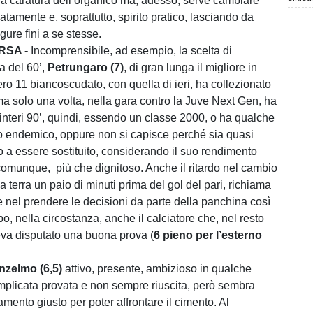
a caratura dell’organico ma, adesso, serve cambiare
tamente e, soprattutto, spirito pratico, lasciando da
igure fini a se stesse.
RSA -
Incomprensibile, ad esempio, la scelta di
ma del 60’,
Petrungaro (7)
, di gran lunga il migliore in
ro 11 biancoscudato, con quella di ieri, ha collezionato
a solo una volta, nella gara contro la Juve Next Gen, ha
 interi 90’, quindi, essendo un classe 2000, o ha qualche
o endemico, oppure non si capisce perché sia quasi
o a essere sostituito, considerando il suo rendimento
omunque, più che dignitoso. Anche il ritardo nel cambio
a terra un paio di minuti prima del gol del pari, richiama
e nel prendere le decisioni da parte della panchina così
, nella circostanza, anche il calciatore che, nel resto
eva disputato una buona prova (
6 pieno per l’esterno
nzelmo (6,5)
attivo, presente, ambizioso in qualche
mplicata provata e non sempre riuscita, però sembra
amento giusto per poter affrontare il cimento. Al