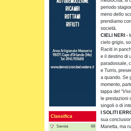
mediocrità, si 
periodo stagion
meno dello sco
prendiamo come 
società.
CIELI NERI -
I
cielo grigio, s
Raciti in panch
e il destino di
paradossale, c
e Turris, prese
a quando. Se 
momento, parte
tappa del
“Vivi
le prestazioni 
singoli o di in
I SOLITI ERR
Classifica
sua conclusion
Savoia
69
Manetta, ma n